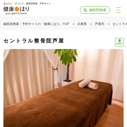
あなたに「ぴったり」鍼灸院検索・予約サイト
鍼灸院検索
鍼灸院検索・予約サイトの「健康にはり」TOP
兵庫県
芦屋市
セントラ
セントラル整骨院芦屋
MAP
「健康にはりを見た」