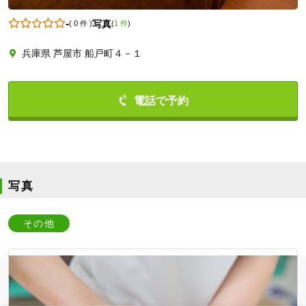
-
写真
(
0 件
)
(
1 件
)
兵庫県 芦屋市 船戸町４－１
0797228878
写真
その他