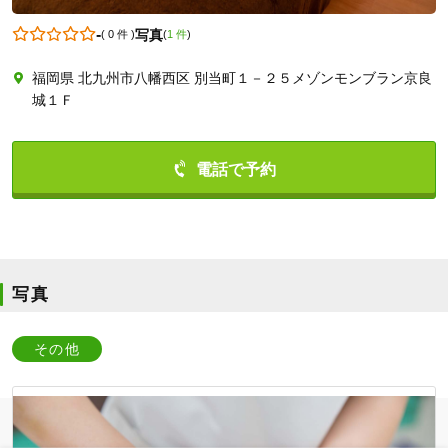
-
写真
(
0 件
)
(
1 件
)
福岡県 北九州市八幡西区 別当町１－２５メゾンモンブラン京良
0936227732
城１Ｆ
写真
その他