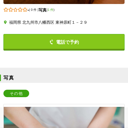
-
写真
(
0 件
)
(
1 件
)
福岡県 北九州市八幡西区 東神原町１－２９
0936228404
写真
その他