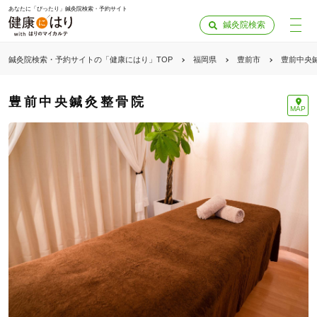
あなたに「ぴったり」鍼灸院検索・予約サイト
鍼灸院検索
鍼灸院検索・予約サイトの「健康にはり」TOP
福岡県
豊前市
豊前中央
豊前中央鍼灸整骨院
MAP
「健康にはりを見た」