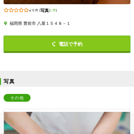
-
写真
(
0 件
)
(
1 件
)
福岡県 豊前市 八屋１５４８－１
0979833357
写真
その他