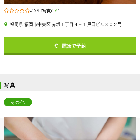
-
写真
(
0 件
)
(
1 件
)
福岡県 福岡市中央区 赤坂１丁目４－１戸田ビル３０２号
0927519393
写真
その他