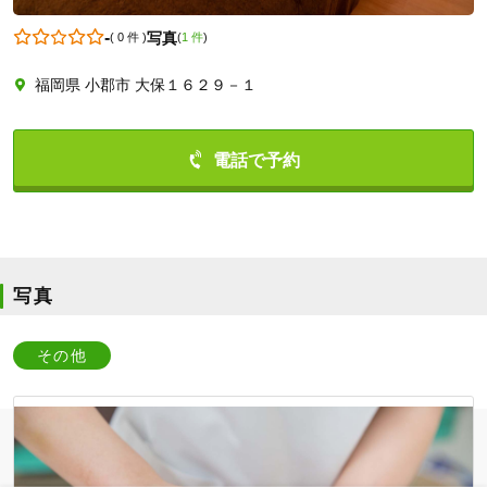
-
写真
(
0 件
)
(
1 件
)
福岡県 小郡市 大保１６２９－１
0942733969
写真
その他