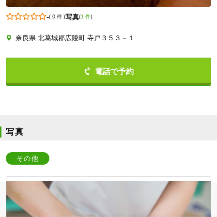
-
写真
(
0 件
)
(
1 件
)
奈良県 北葛城郡広陵町 寺戸３５３－１
0745238585
写真
その他