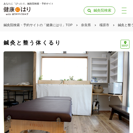
あなたに「ぴったり」鍼灸院検索・予約サイト
鍼灸院検索
鍼灸院検索・予約サイトの「健康にはり」TOP
奈良県
橿原市
鍼灸と整
鍼灸と整う体くるり
MAP
「健康にはりを見た」