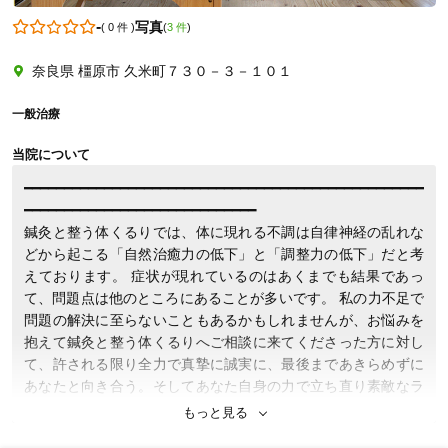
-
写真
(
0 件
)
(
3 件
)
奈良県 橿原市 久米町７３０－３－１０１
0744339084
一般治療
当院について
━━━━━━━━━━━━━━━━━━━━━━━━━━━━━━━━━━━━━━━━━━━━━━━━━━
━━━━━━━━━━━━━━━━━━━━━━━━━━━━━

鍼灸と整う体くるりでは、体に現れる不調は自律神経の乱れな
どから起こる「自然治癒力の低下」と「調整力の低下」だと考
えております。 症状が現れているのはあくまでも結果であっ
て、問題点は他のところにあることが多いです。 私の力不足で
問題の解決に至らないこともあるかもしれませんが、お悩みを
抱えて鍼灸と整う体くるりへご相談に来てくださった方に対し
て、許される限り全力で真摯に誠実に、最後まであきらめずに
あなたと向き合う。そしてあなた自身の力で立ち直り素敵なラ
イフスタイルを形成していただく。そんな場所が鍼灸と整う体
もっと見る
くるりです。
