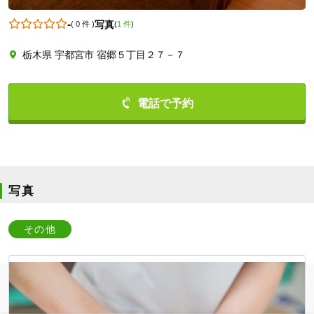
-
写真
(
0 件
)
(
1 件
)
栃木県 宇都宮市 宿郷５丁目２７－７
0286390526
写真
その他