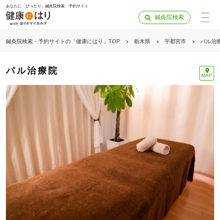
あなたに「ぴったり」鍼灸院検索・予約サイト
鍼灸院検索
鍼灸院検索・予約サイトの「健康にはり」TOP
栃木県
宇都宮市
パル治
パル治療院
MAP
「健康にはりを見た」