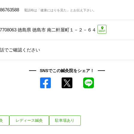
86763588
電話時は「健康にはりを見た」とお伝え下さい。
7708063
徳島県 徳島市 南二軒屋町１－２－６４
MAP
話でご確認ください
SNSでこの鍼灸院をシェア！
Facebook
X
LINE
灸
レディース鍼灸
駐車場あり