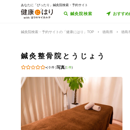
あなたに「ぴったり」鍼灸院検索・予約サイト
鍼灸院検索
おすすめ
鍼灸院検索・予約サイトの「健康にはり」TOP
徳島県
徳島
鍼灸整骨院とうじょう
-
写真
(
0 件
)
(
1 件
)