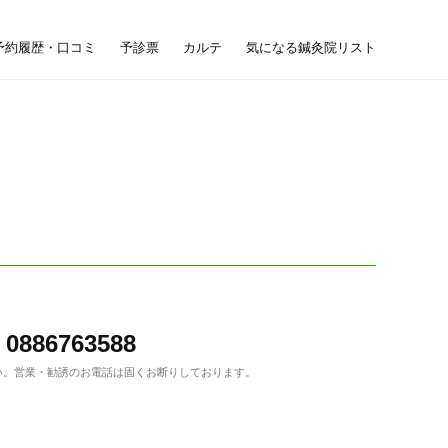
予約履歴・口コミ
予診票
カルテ
気になる鍼灸院リスト
0886763588
い。
営業・勧誘のお電話は固くお断りしております。