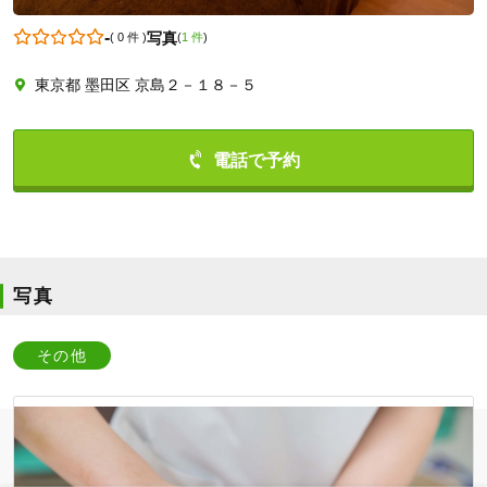
-
写真
(
0 件
)
(
1 件
)
東京都 墨田区 京島２－１８－５
0336118155
写真
その他