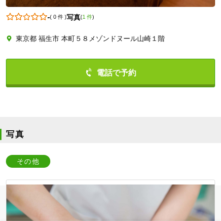
-
写真
(
0 件
)
(
1 件
)
東京都 福生市 本町５８メゾンドヌール山崎１階
0425535445
写真
その他