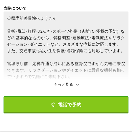
当院について
◇県庁前整骨院へようこそ

0223986177
骨折･脱臼･打撲･ねんざ･スポーツ外傷（肉離れ･怪我の予防）な
どの基本的なものから、骨格調整･運動療法･電気療法やリラク
ゼーション･ダイエットなど、さまざまな症状に対応します。

また、交通事故･労災･生活保護･各種保険にも対応しています。

宮城県庁前、定禅寺通り沿いにある整骨院ですから気軽に来院
できます。リラクゼーションやダイエットに最適な機材も揃っ
ていますので気軽にご来院下さい。

もっと見る
～～当院の感染症予防対策として～～

皆様に安心してご利用いただけますよう、以下の対策を徹底し
ております。

◎スタッフの体温確認
