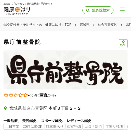
あなたに「ぴったり」鍼灸院検索・予約サイト
鍼灸院検索
鍼灸院検索・予約サイトの「健康にはり」TOP
宮城県
仙台市青葉区
県
県庁前整骨院
MAP
-
写真
(
0 件
)
(
5 件
)
宮城県 仙台市青葉区 本町３丁目２－２
一般治療
美容鍼灸
スポーツ鍼灸
レディース鍼灸
土日営業
20時以降OK
駐車場あり
個室完備
コロナ対応
丁寧な説明
保
「健康にはりを見た」