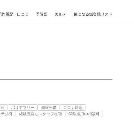
予約履歴・口コミ
予診票
カルテ
気になる鍼灸院リスト
駅近
バリアフリー
個室完備
コロナ対応
ルテ共有
経験豊富なスタッフ在籍
保険適用の相談可