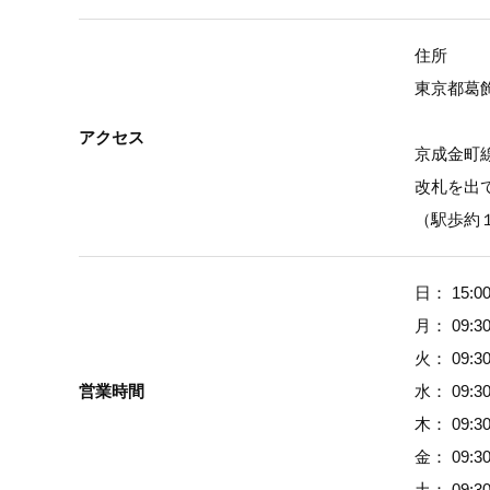
住所

東京都葛飾区
アクセス
京成金町
改札を出
（駅歩約
日： 15:
月： 09:3
火： 09:3
営業時間
水： 09:3
木： 09:3
金： 09:3
土： 09:3