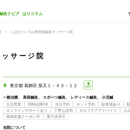
鍼灸ナビ
はりコラム
区
しばまたいろは整骨院鍼灸マッサージ院
マッサージ院
東京都 葛飾区 柴又１－４３－１２
MAP
一般治療
美容鍼灸
スポーツ鍼灸
レディース鍼灸
小児鍼
土日営業
20時以降OK
当日予約
ネット予約
駐車場あり
オンラインサポートあり
丁寧な説明
セルフケアアドバイス
カ
地域支援クーポン可
電子決済可
当院について