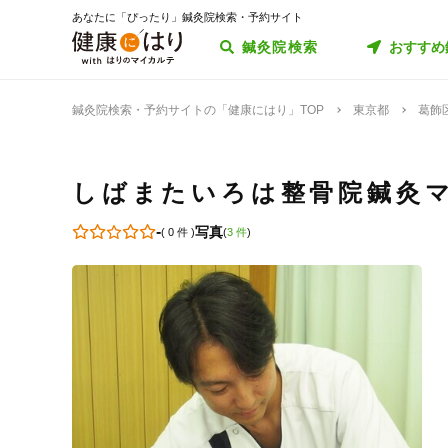
あなたに「ぴったり」鍼灸院検索・予約サイト
鍼灸院検索
おすすめ
鍼灸院検索・予約サイトの「健康にはり」TOP
東京都
葛飾
しばまたいろは整骨院鍼灸
-
写真
(
0 件
)
(
3 件
)