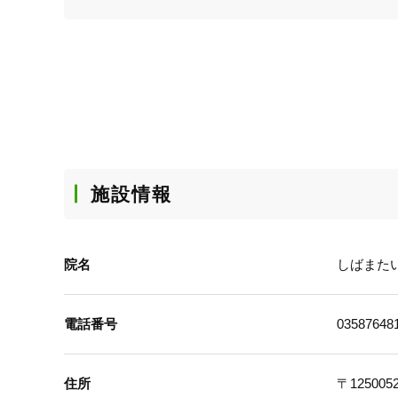
施設情報
院名
しばまた
電話番号
03587648
住所
〒125005