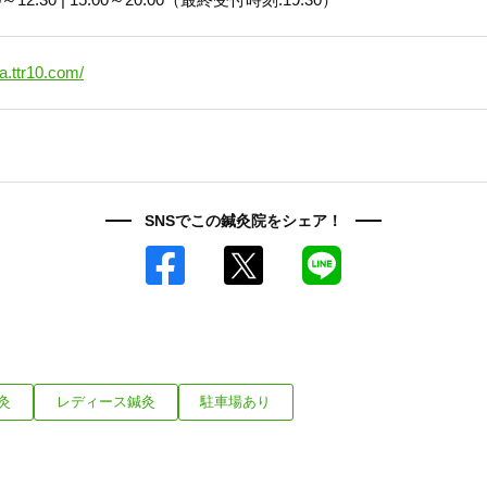
ha.ttr10.com/
SNSでこの鍼灸院をシェア！
Facebook
X
LINE
灸
レディース鍼灸
駐車場あり