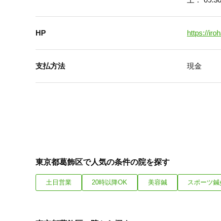
HP
https://iro
支払方法
現金
東京都葛飾区で人気の条件の院を探す
土日営業
20時以降OK
美容鍼
スポーツ鍼