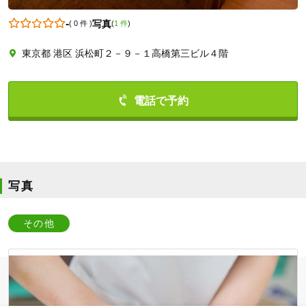
-
写真
(
0 件
)
(
1 件
)
東京都 港区 浜松町２－９－１高橋第三ビル４階
0334328337
写真
その他