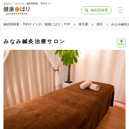
あなたに「ぴったり」鍼灸院検索・予約サイト
鍼灸院検索
鍼灸院検索・予約サイトの「健康にはり」TOP
東京都
港区
みなみ鍼灸
みなみ鍼灸治療サロン
MAP
「健康にはりを見た」