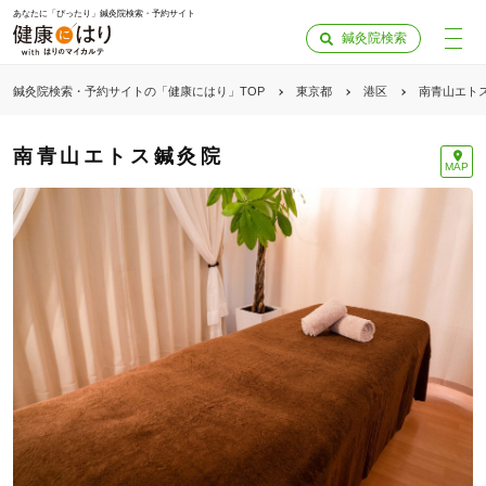
あなたに「ぴったり」鍼灸院検索・予約サイト
鍼灸院検索
鍼灸院検索・予約サイトの「健康にはり」TOP
東京都
港区
南青山エト
南青山エトス鍼灸院
MAP
「健康にはりを見た」