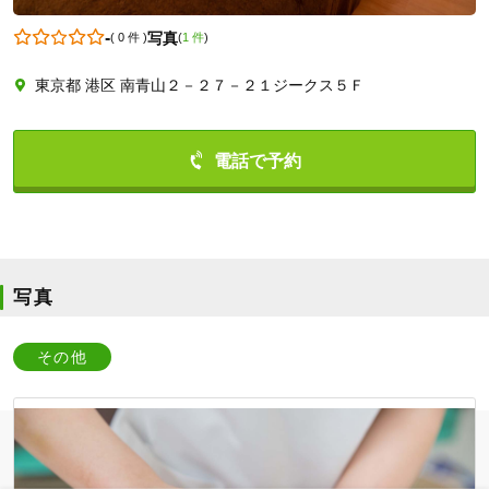
-
写真
(
0 件
)
(
1 件
)
東京都 港区 南青山２－２７－２１ジークス５Ｆ
0364349780
写真
その他