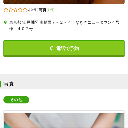
-
写真
(
0 件
)
(
1 件
)
東京都 江戸川区 南葛西７－２－４ なぎさニュータウン４号
0336877874
棟 ４０７号
写真
その他