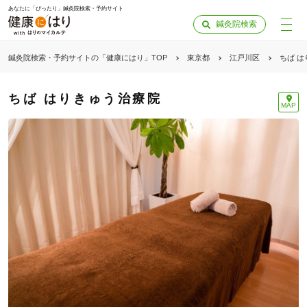
あなたに「ぴったり」鍼灸院検索・予約サイト
鍼灸院検索
鍼灸院検索・予約サイトの「健康にはり」TOP
東京都
江戸川区
ちば 
ちば はりきゅう治療院
MAP
「健康にはりを見た」