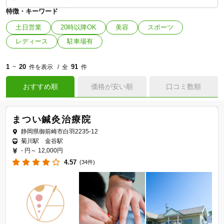
特徴・キーワード
土日営業
20時以降OK
美容
スポーツ
レディース
駐車場有
1
20
91
~
件を表示
全
件
おすすめ順
価格が安い順
口コミ数順
まつい鍼灸治療院
静岡県御前崎市白羽2235-12
菊川駅 金谷駅
- 円～
12,000円
4.57
(34件)