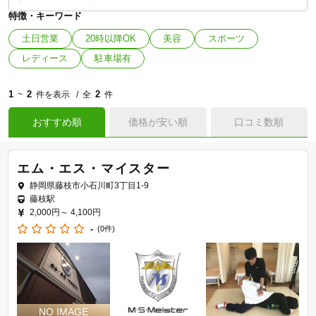
特徴・キーワード
土日営業
20時以降OK
美容
スポーツ
レディース
駐車場有
1
2
2
~
件を表示
全
件
おすすめ順
価格が安い順
口コミ数順
エム・エス・マイスター
静岡県藤枝市小石川町3丁目1-9
藤枝駅
2,000円～
4,100円
-
(0件)