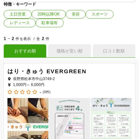
特徴・キーワード
土日営業
20時以降OK
美容
スポーツ
レディース
駐車場有
1
2
2
~
件を表示
全
件
おすすめ順
価格が安い順
口コミ数順
はり・きゅう EVERGREEN
長野県松本市中山3749-2
1,000円～
6,000円
-
(0件)