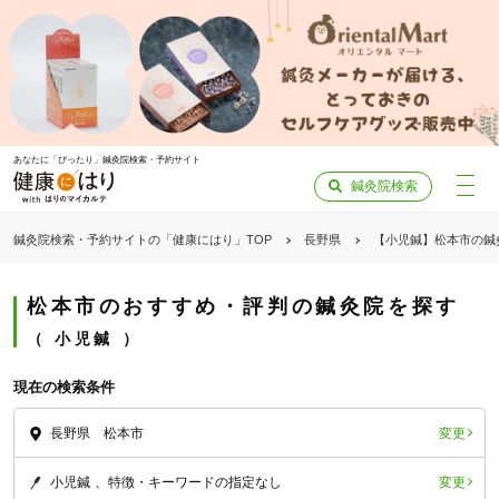
あなたに「ぴったり」鍼灸院検索・予約サイト
鍼灸院検索
鍼灸院検索・予約サイトの「健康にはり」TOP
長野県
【小児鍼】松本市の鍼
松本市のおすすめ・評判の鍼灸院を探す
小児鍼
現在の検索条件
変更
長野県 松本市
変更
小児鍼
特徴・キーワードの指定なし
「健康にはりを見た」