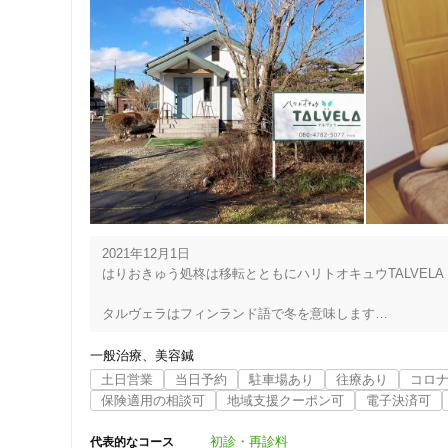
2021年12月1日

はりおきゅう処柊は移転とともにハリトオキュウTALVEL
タルヴェラはフィンランド語で冬を意味します

からだも心も暖かく安心できる場所になる様に願いを込めて
一般治療
美容鍼
来ていただいた皆さんに緊張感を与えない可愛らしい雰囲気
土日営業
当日予約
駐車場あり
往療あり
コロ
東信地域で女性鍼灸師をお探しの方はぜひご相談ください

保険適用の相談可
地域支援クーポン可
電子決済可
お灸教室も随時受付中！

初診・再診料
代表的なコース