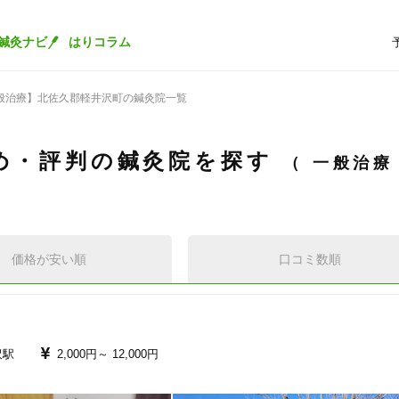
鍼灸ナビ
はりコラム
般治療】北佐久郡軽井沢町の鍼灸院一覧
め・評判の鍼灸院を探す
一般治
価格が安い順
口コミ数順
沢駅
2,000円～
12,000円