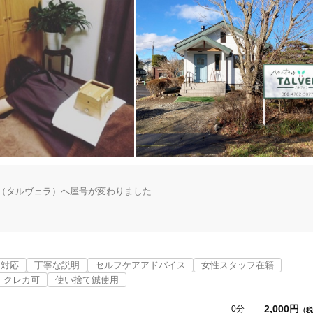
A（タルヴェラ）へ屋号が変わりました

名付けました

の治療室になっています

ナ対応
丁寧な説明
セルフケアアドバイス
女性スタッフ在籍
クレカ可
使い捨て鍼使用
2,000円
0分
（税