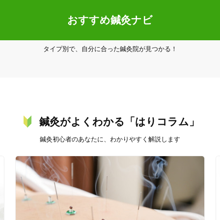
おすすめ鍼灸ナビ
タイプ別で、自分に合った鍼灸院が見つかる！
20時以降OK
当日予約
鍼灸がよくわかる「はりコラム」
駅近
往療あり
鍼灸初心者のあなたに、わかりやすく解説します
バリアフリー
個室完備
「健康にはりを見た」