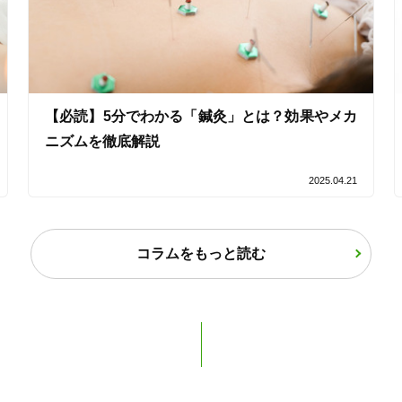
女性限定
オンラインサポートあり
丁寧な説明
【必読】5分でわかる「鍼灸」とは？効果やメカ
ニズムを徹底解説
カルテ共有
経験豊富なスタッフ在籍
2025.04.21
使い捨て鍼使用
トライアルコースあり
コラムをもっと読む
保険適用の相談可
地域支援クーポン可