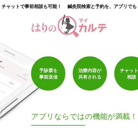
チャットで事前相談も可能！
鍼灸院検索と予約を、アプリでも
1
件
検索結果を見る
予診票を
治療内容が
チャッ
事前送信
共有される
相談
アプリならでは
の機能が満載！