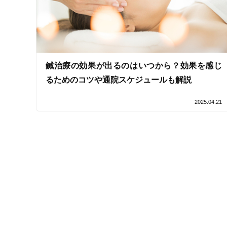
女性スタッフ在籍
接客・サービスの特徴
コロナ対応
鍼治療の効果が出るのはいつから？効果を感じ
るためのコツや通院スケジュールも解説
チャットでの事前相談
2025.04.21
施術の特徴
痛みの少ない鍼シール
支払いに関する特徴
特典あり
クレカ可