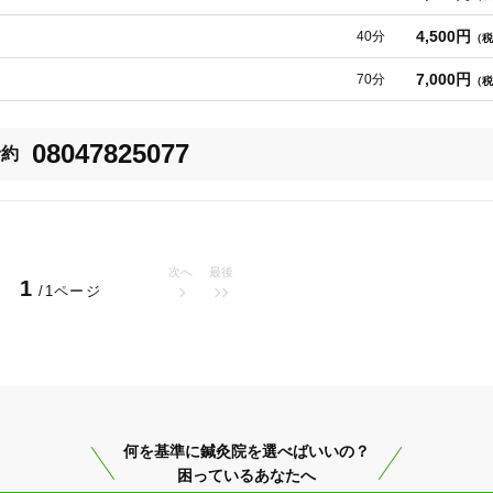
4,500円
40分
（税
7,000円
70分
（税
08047825077
予約
次へ
最後
1
/1ページ
北佐久郡軽井沢町
変更する
何を基準に鍼灸院を選べばいいの？
困っているあなたへ
美容鍼
スポーツ鍼灸
レディー