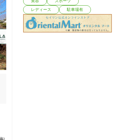
美容
スポーツ
レディース
駐車場有
込）