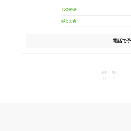
約20種類のお灸をご用意してお待ちしてます

お灸療法
鍼灸（しんきゅう）と聞くと

「肩凝り、腰痛」

鍼とお灸
など、筋肉の疾患を思い浮かべる方がとても多いです。

もともと鍼灸は予防医学です

電話で
病になりにくくすることはもちろん

発症しても少しでも症状を軽く

治りが早くなるようにお手伝いするものです

今だけでなく１年後５年後１０年後の

最初
前へ
自分を大切にするためにぜひご来院ください！
住所
ジャンル
一般治療