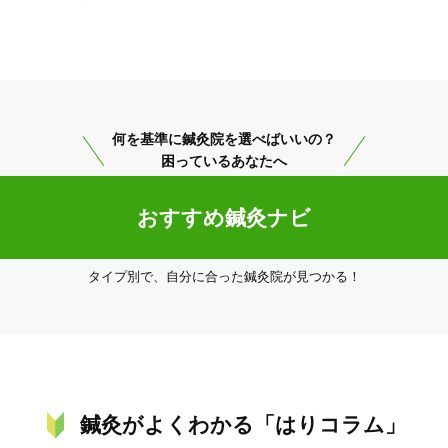
らのご予約を受け付けておりません。

ご不便をおかけいたしますが、よろしくお願いいたします。

美容鍼
スポーツ鍼灸
レディー
❁.｡.:*:

何を基準に鍼灸院を選べばいいの？
い鍼です。

困っているあなたへ
おすすめ鍼灸ナビ
20時以降OK
当日予約
タイプ別で、自分に合った鍼灸院が見つかる！
駅近
往療あり
鍼灸がよくわかる「はりコラム」