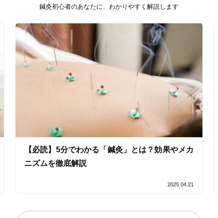
鍼灸初心者のあなたに、わかりやすく解説します
バリアフリー
個室完備
「健康にはりを見た」
女性限定
オンラインサポートあり
丁寧な説明
カルテ共有
経験豊富なスタッフ在籍
【必読】5分でわかる「鍼灸」とは？効果やメカ
ニズムを徹底解説
使い捨て鍼使用
トライアルコースあり
2025.04.21
保険適用の相談可
地域支援クーポン可