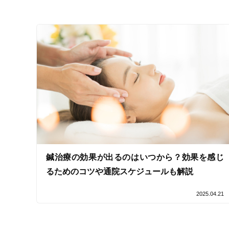
キッズスペースあり
女性向けの特徴
女性スタッフ在籍
接客・サービスの特徴
コロナ対応
チャットでの事前相談
鍼治療の効果が出るのはいつから？効果を感じ
施術の特徴
るためのコツや通院スケジュールも解説
痛みの少ない鍼シール
2025.04.21
支払いに関する特徴
特典あり