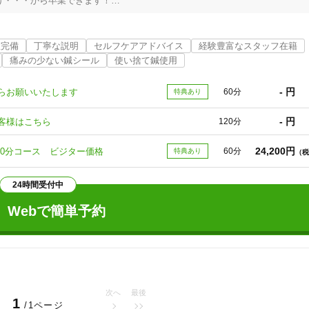
・・・から卒業できます！

イナス５歳肌を目指していきましょう♡

室完備
丁寧な説明
セルフケアアドバイス
経験豊富なスタッフ在籍
痛みの少ない鍼シール
使い捨て鍼使用
- 円
らお願いいたします
60分
特典あり
- 円
客様はこちら
120分
24,200円
60分コース ビジター価格
60分
特典あり
（税
24時間受付中
Webで簡単予約
しょう

ごしませんか？

下妻市
変更する
！鍼灸はWHOでも認められている伝統医療です。

次へ
最後
1
/1ページ