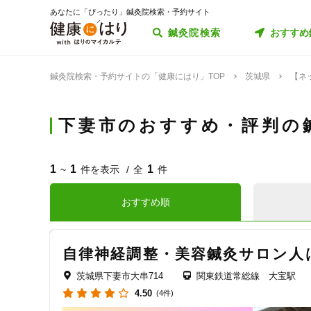
あなたに「ぴったり」鍼灸院検索・予約サイト
鍼灸院検索
おすすめ
鍼灸院検索・予約サイトの「健康にはり」TOP
茨城県
【ネ
下妻市のおすすめ・評判の
1
1
1
~
件を表示
全
件
おすすめ順
自律神経調整・美容鍼灸サロン人
茨城県下妻市大串714
関東鉄道常総線 大宝駅
4.50
(4件)