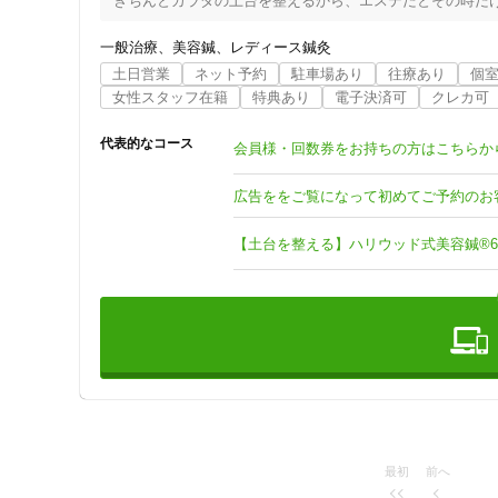
きちんとカラダの土台を整えるから、エステだとその時だけ
お顔もカラダもスッキリ！！健康でハリのあるプリプリのマ
一般治療
美容鍼
レディース鍼灸
土日営業
ネット予約
駐車場あり
往療あり
個
◆今と向き合い、未来を変える準備をしませんか？◆

女性スタッフ在籍
特典あり
電子決済可
クレカ可
病院に行っても治りきらない症状。

代表的なコース
会員様・回数券をお持ちの方はこちらか
病名のつかない症状。

広告ををご覧になって初めてご予約のお
薬で抑えているだけの痛み。

【土台を整える】ハリウッド式美容鍼®︎
我慢していませんか？

今感じている痛みには必ず原因があります！

局所の痛みをとるだけでなく、身体の土台から整えていきま
鍼灸治療でホルモンバランスを整えていつまでも若々しく過
住所
西洋医学の限界に鍼灸治療でフォローする方が増えています
最初
前へ
【土日・祝日のご予約について】
