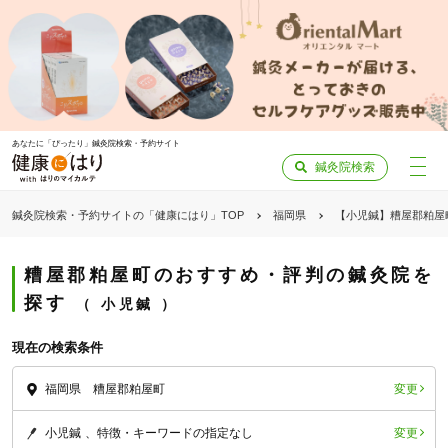
あなたに「ぴったり」鍼灸院検索・予約サイト
鍼灸院検索
鍼灸院検索・予約サイトの「健康にはり」TOP
福岡県
【小児鍼】糟屋郡粕屋
糟屋郡粕屋町のおすすめ・評判の鍼灸院を
探す
小児鍼
現在の検索条件
変更
福岡県 糟屋郡粕屋町
変更
小児鍼
特徴・キーワードの指定なし
「健康にはりを見た」