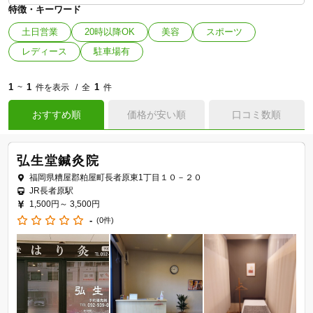
特徴・キーワード
土日営業
20時以降OK
美容
スポーツ
レディース
駐車場有
1
1
1
~
件を表示
全
件
おすすめ順
価格が安い順
口コミ数順
弘生堂鍼灸院
福岡県糟屋郡粕屋町長者原東1丁目１０－２０
JR長者原駅
1,500円～
3,500円
-
(0件)