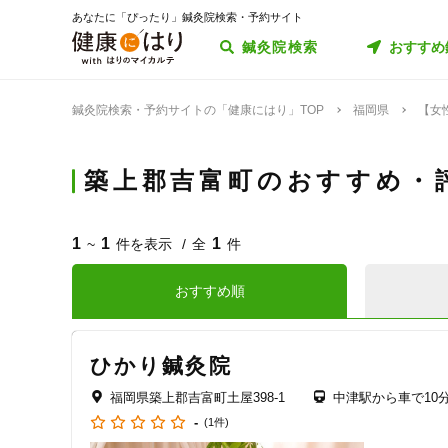
あなたに「ぴったり」鍼灸院検索・予約サイト
鍼灸院検索
おすすめ
鍼灸院検索・予約サイトの「健康にはり」TOP
福岡県
【女
築上郡吉富町のおすすめ・
1
1
1
~
件を表示
全
件
おすすめ順
ひかり鍼灸院
福岡県築上郡吉富町土屋398-1
中津駅から車で10
-
(1件)