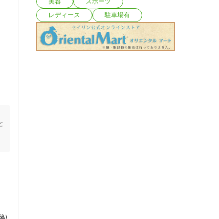
美容
スポーツ
レディース
駐車場有
と
込）