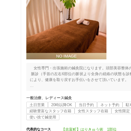
　女性専門・出張施術の鍼灸院になります。頭部美容整体の
 脈診（手首の左右6部位の脈状より全身の経絡の状態を
により、健康を取り戻すお手伝いをさせて頂いています。

吉富町・豊前市・中津市・上毛町など

吉富町・・・出張料　500円

一般治療
レディース鍼灸
その他・・・出張料　1000円

土日営業
20時以降OK
当日予約
ネット予約
駐
各コースにはすでに上記の出張料が加算されています。ご不
経験豊富なスタッフ在籍
女性スタッフ在籍
女性限定
使い捨て鍼使用
平成元年に免許を取得し、経験豊富な先生方の下で学び、3
＊中国で東医・西医の免許を取得後、日本に帰国して鍼灸師
【吉富町】はりきゅう術 1部位
代表的なコース