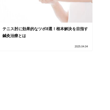
セルフケアアドバイス
テニス肘に効果的なツボ8選！根本解決を目指す
鍼灸治療とは
2025.04.04
電子決済可