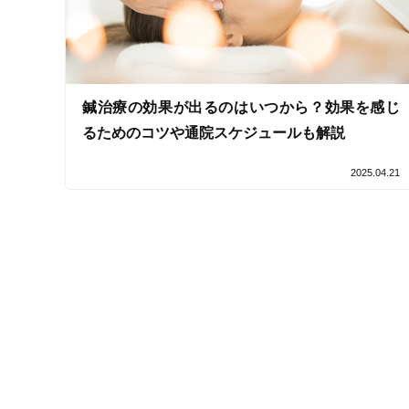
女性スタッフ在籍
接客・サービスの特徴
コロナ対応
鍼治療の効果が出るのはいつから？効果を感じ
るためのコツや通院スケジュールも解説
チャットでの事前相談
2025.04.21
施術の特徴
痛みの少ない鍼シール
支払いに関する特徴
特典あり
クレカ可