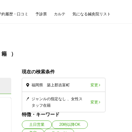
予約履歴・口コミ
予診票
カルテ
気になる鍼灸院リスト
在籍
現在の検索条件
変更
福岡県 築上郡吉富町
ジャンルの指定なし
女性ス
変更
タッフ在籍
特徴・キーワード
土日営業
20時以降OK