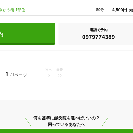
より委員をつとめた「奇経治療の大家　山下詢」のもとで学ぶ

元熊本県鍼灸師会　会長　「経絡治療の大家　中村憲雄先生」のもとで学ぶ

4,500円
ゅう術 1部位
50分
（税
会　2代目　池田研二先生」のもとで学ぶ

郷にかえってきました。

電話で予約
約
0979774389
次へ
最後
1
/1ページ
築上郡吉富町
変更する
何を基準に鍼灸院を選べばいいの？
困っているあなたへ
美容鍼
スポーツ鍼灸
レディー