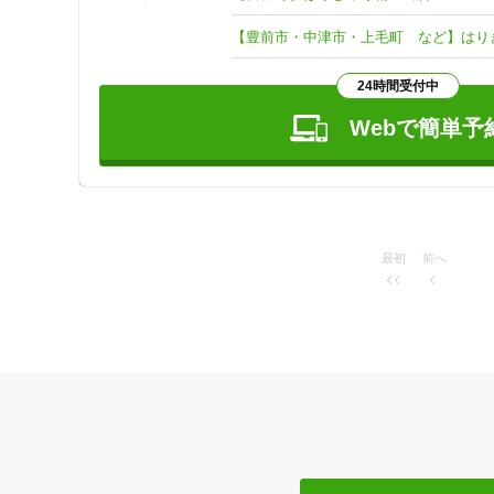
＊「臨床経穴図解」など多数執筆、日本経穴委員会では初代
＊医師の同意書を必要としない国保の保険施術を可能にした
【豊前市・中津市・上毛町 など】はりき
＊「美しくなる整体術入門」など多数執筆された「太陽創建
群馬で開業していましたが、このたびご縁があって生まれ故
24時間受付中
よろしくお願いいたします。
Webで簡単予
最初
前へ
住所
ジャンル
一般治療