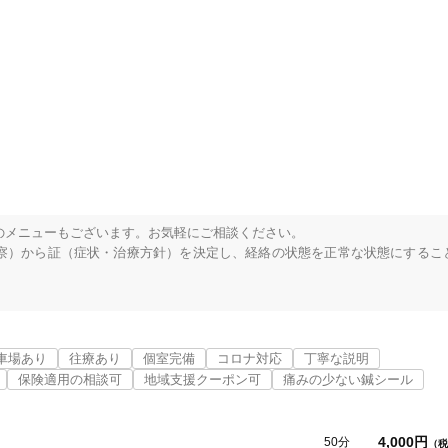
メニューもございます。お気軽にご相談ください。

診察）から証（症状・治療方針）を決定し、経絡の状態を正常な状態にするこ
車場あり
往療あり
個室完備
コロナ対応
丁寧な説明
明な点はご相談下さい。

保険適用の相談可
地域支援クーポン可
痛みの少ない鍼シール
0年余りの実績があります。

として活躍された「近代東洋医学協会　吉田嗣先生」のもとで学ぶ

4,000円
50分
（税