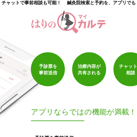
チャットで事前相談も可能！
鍼灸院検索と予約を、アプリでも
1
件
検索結果を見る
予診票を
治療内容が
チャッ
事前送信
共有される
相談
アプリならでは
の機能が満載！