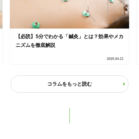
女性限定
オンラインサポートあり
丁寧な説明
【必読】5分でわかる「鍼灸」とは？効果やメカ
ニズムを徹底解説
カルテ共有
経験豊富なスタッフ在籍
2025.04.21
使い捨て鍼使用
トライアルコースあり
コラムをもっと読む
保険適用の相談可
地域支援クーポン可