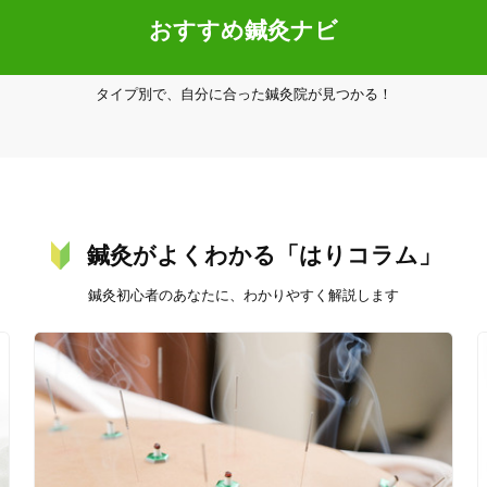
おすすめ鍼灸ナビ
タイプ別で、自分に合った鍼灸院が見つかる！
20時以降OK
当日予約
鍼灸がよくわかる「はりコラム」
鍼灸初心者のあなたに、わかりやすく解説します
駅近
往療あり
バリアフリー
個室完備
「健康にはりを見た」