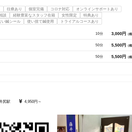
る症状を緩和する施術と経絡鍼灸療法という

近
往療あり
個室完備
コロナ対応
オンラインサポートあり
た統合鍼灸療法を行っています

相談
経験豊富なスタッフ在籍
女性限定
特典あり
ない鍼シール
使い捨て鍼使用
トライアルコースあり
で衛生的です。

3,000円
10分
（税
用しますので火傷の心配はありません。

5,500円
50分
（税
い、お一人おひとりに合った施術法を行います。

5,500円
50分
（税
られます。

ております。

井尻駅
4,950円～