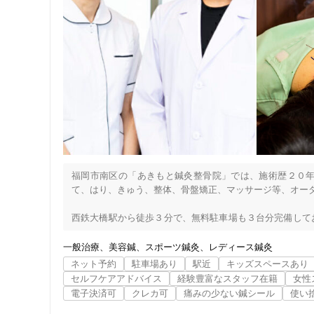
福岡市南区の「あきもと鍼灸整骨院」では、施術歴２０
て、はり、きゅう、整体、骨盤矯正、マッサージ等、オーダ
西鉄大橋駅から徒歩３分で、無料駐車場も３台分完備して
スしながら施術をお受けいただけます。

夜も19時30分まで営業していますので、仕事や買い物帰り
一般治療
美容鍼
スポーツ鍼灸
レディース鍼灸
住所
ネット予約
駐車場あり
駅近
キッズスペースあり
また、お支払いは、現金以外にも、クレジットカードやQR
セルフケアアドバイス
経験豊富なスタッフ在籍
女性
だけます。

電子決済可
クレカ可
痛みの少ない鍼シール
使い