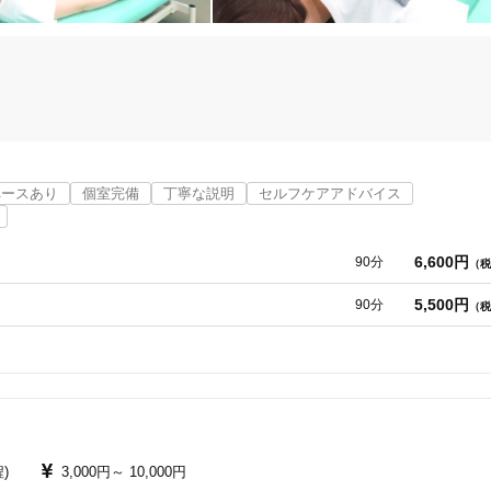
「健康にはりを見た」
女性限定


オンラインサポートあり
丁寧な説明
ペースあり
個室完備
丁寧な説明
セルフケアアドバイス
ちの方もいらっしゃるかもしれません。

カルテ共有
経験豊富なスタッフ在籍
。

6,600円
90分
（税
適な施術を提供いたします。

気にすることなく、どんなことでも安心してご相談いただけます。

5,500円
90分
（税
の健康をサポートします。
使い捨て鍼使用
トライアルコースあり
保険適用の相談可
地域支援クーポン可
)
3,000円～
10,000円