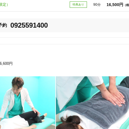
で、お得な「おためしコース」（通常16,500円→1,980円）をご用意して
16,500円
限定）
90分
特典あり
（税
一度ご相談ください。

美容鍼
スポーツ鍼灸
レディー
0925591400
予約
6,600円
20時以降OK
当日予約
駅近
往療あり
バリアフリー
個室完備