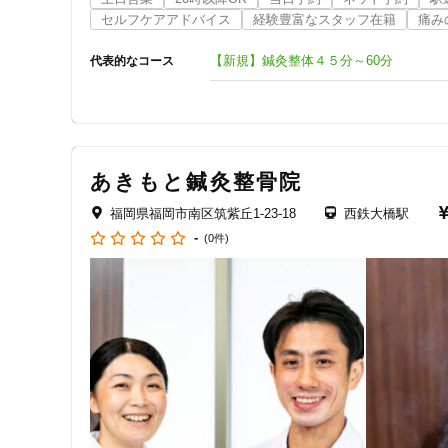
身体の痛みや不調でお悩みの方、

セルフケアアドバイス
経験豊富なスタッフ在籍
痛み
交通事故の被害でお悩みの方、

運動不足でお悩みの方、

【新規】鍼灸整体４５分～60分
代表的なコース
美容面でお悩みの方、

スポーツ競技でお悩みの方

などへも全力でサポートさせていただきます。

■時間　約45〜60分

あきもと鍼灸整骨院
■初回費用　11,000円

福岡県福岡市南区筑紫丘1-23-18
西鉄大橋駅
【住所】福岡県福岡市南区大橋1−815-0042−21−405

-
(0件)
【営業時間】　9：00～20：00

【休診日】　　不定休

　　　　　　　完全予約制