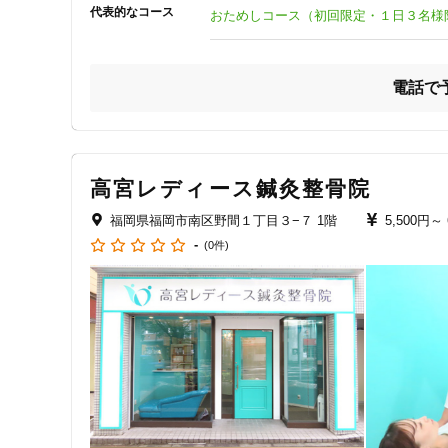
はりやおきゅうが初めての方でも、初回限定・１日３名様限定
代表的なコース
ジャンル
おためしコース（初回限定・１日３名様
りますので、その痛みや症状を、あきらめることなく、ぜひ
一般治療
電話で
特徴・キーワード
高宮レディース鍼灸整骨院
受付時間の特徴
福岡県福岡市南区野間１丁目３−７ 1階
5,500円～
土日営業
-
(0件)
通院手段の特徴
駐車場あり
設備の特徴
キッズスペースあり