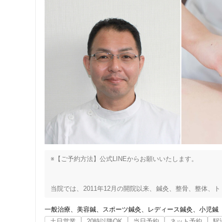
※【ご予約方法】公式LINEからお願いいたします。

当院では、2011年12月の開院以来、鍼灸、整骨、整体
提供してきました。

一般治療
美容鍼
スポーツ鍼灸
レディース鍼灸
小児鍼
これまで積み重ねてきた技術、経験、実績を活かし、

土日営業
20時以降OK
当日予約
ネット予約
駅