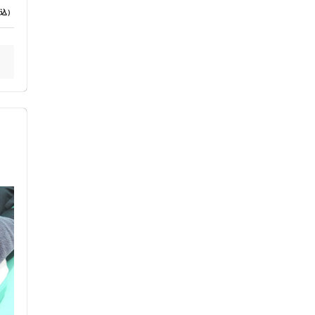
お
込）
ス鍼灸
小児鍼
ネット予約
送迎あり