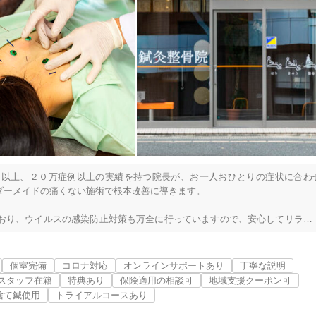
年以上、２０万症例以上の実績を持つ院長が、お一人おひとりの症状に合わ
ーメイドの痛くない施術で根本改善に導きます。

おり、ウイルスの感染防止対策も万全に行っていますので、安心してリラッ
にも気軽にお立ち寄りいただけます。

福岡市南区
変更する
個室完備
コロナ対応
オンラインサポートあり
丁寧な説明
コード決済、交通系ICカード等、ほとんどのキャッシュレス決済がご利用い
スタッフ在籍
特典あり
保険適用の相談可
地域支援クーポン可
捨て鍼使用
トライアルコースあり