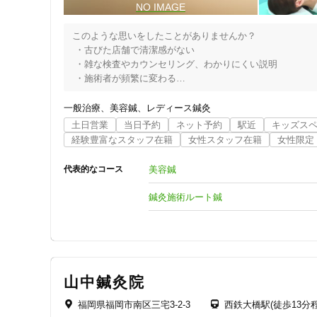
女性向けの特徴
このような思いをしたことがありませんか？

 ・古びた店舗で清潔感がない

女性スタッフ在籍
 ・雑な検査やカウンセリング、わかりにくい説明

 ・施術者が頻繁に変わる

 ・男女共用のため、安心できない

接客・サービスの特徴
 ・料金が不透明で、施術後に金額がわかるため納得できない
一般治療
美容鍼
レディース鍼灸
コロナ対応
土日営業
当日予約
ネット予約
駅近
キッズス
他の整骨院では、施術担当者が変わるたびに、

経験豊富なスタッフ在籍
女性スタッフ在籍
女性限定
症状を何度も説明もしなければならないというお悩みをお持
チャットでの事前相談
しかし当院では、経験豊富な院長が一貫して施術を行います
美容鍼
代表的なコース
あなたのお話しを丁寧に聞き、しっかりと理解したうえで最
さらに、当院は女性専用の鍼灸整骨院ですので、異性の目を
施術の特徴
鍼灸施術ルート鍼
温かみのある落ち着いた雰囲気の中で、あなたの心と身体
痛みの少ない鍼シール
支払いに関する特徴
山中鍼灸院
特典あり
福岡県福岡市南区三宅3-2-3
西鉄大橋駅(徒歩13分程