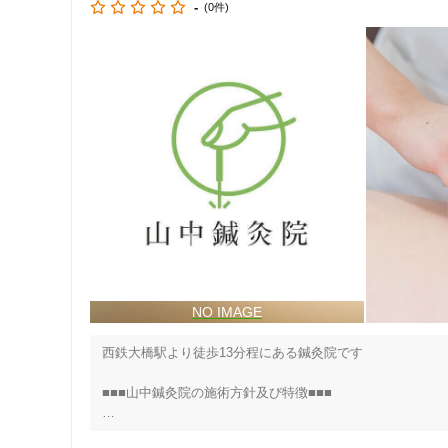
-
クレカ可
(0件)
キーワード
西鉄大橋駅より徒歩13分程にある鍼灸院です

■■■山中鍼灸院の施術方針及び特徴■■■

◇当院の美容鍼は価格的にもリーズナブルで通いやすい料金