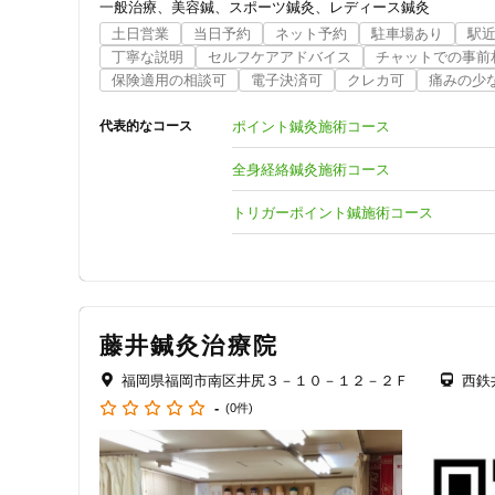
一般治療
美容鍼
スポーツ鍼灸
レディース鍼灸
◇トリガーポイント鍼灸療法という特に痛みやコリ等からく
土日営業
当日予約
ネット予約
駐車場あり
駅
　痛みの原因や自律神経のバランスを調整する施術を合わせ
丁寧な説明
セルフケアアドバイス
チャットでの事前
保険適用の相談可
電子決済可
クレカ可
痛みの少
◇国内産最高級のディスポーザブルの鍼を使用していますの
ポイント鍼灸施術コース
代表的なコース
◇お灸も併用して行いますが、当院のお灸は電気温灸器を使
全身経絡鍼灸施術コース
◇初検時や施術前などしっかりと丁寧にカウンセリングを行
トリガーポイント鍼施術コース
◇効能効果などしっかり説明しますので安心して施術を受け
◇治療着もありますので安心して施術が受けられます。

◇料金設定も段階的に分けており通院しやすい料金設定にし
藤井鍼灸治療院
□□□こんな症状でお悩みの方に□□□

福岡県福岡市南区井尻３－１０－１２－２Ｆ
西鉄
・お顔の美容に関するお悩み

-
(0件)
・アレルギー鼻炎

・頭痛

・眼精疲労

・自律神経失調症
