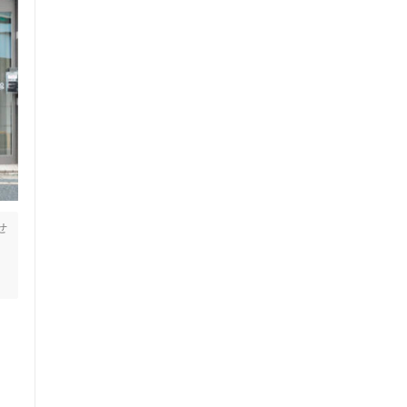
せ
ク
た