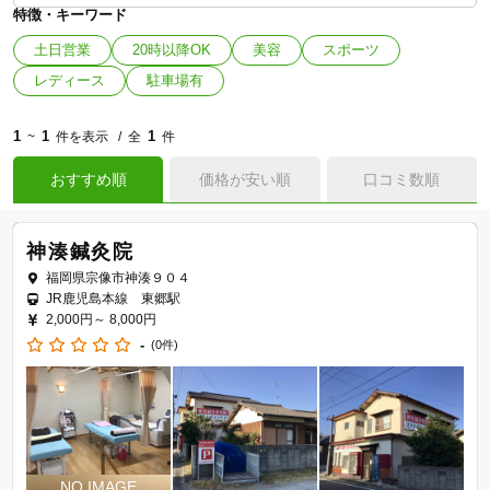
特徴・キーワード
土日営業
20時以降OK
美容
スポーツ
レディース
駐車場有
1
1
1
~
件を表示
全
件
おすすめ順
価格が安い順
口コミ数順
神湊鍼灸院
福岡県宗像市神湊９０４
JR鹿児島本線 東郷駅
2,000円～
8,000円
-
(0件)