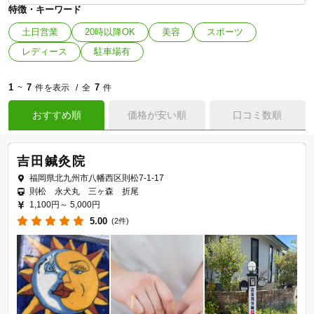
特徴・キーワード
土日営業
20時以降OK
美容
スポーツ
レディース
駐車場有
1
7
7
~
件を表示
全
件
おすすめ順
価格が安い順
口コミ数順
吉田鍼灸院
福岡県北九州市八幡西区則松7-1-17
則松 永犬丸 三ヶ森 折尾
1,100円～
5,000円
5.00
(2件)