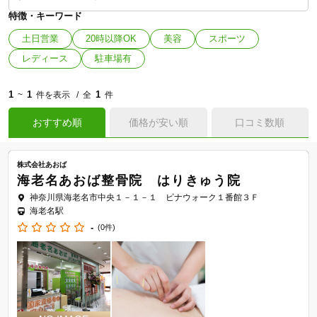
特徴・キーワード
土日営業
20時以降OK
美容
スポーツ
レディース
駐車場有
1
1
1
~
件を表示
全
件
おすすめ順
価格が安い順
口コミ数順
株式会社あおば
海老名あおば整骨院 はりきゅう院
神奈川県海老名市中央１－１－１ ビナウォーク１番館３Ｆ
海老名駅
-
(0件)