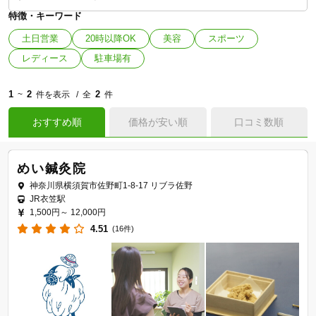
特徴・キーワード
土日営業
20時以降OK
美容
スポーツ
レディース
駐車場有
1
2
2
~
件を表示
全
件
おすすめ順
価格が安い順
口コミ数順
めい鍼灸院
神奈川県横須賀市佐野町1-8-17 リブラ佐野
JR衣笠駅
1,500円～
12,000円
4.51
(16件)