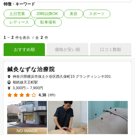
特徴・キーワード
土日営業
20時以降OK
美容
スポーツ
レディース
駐車場有
1
2
2
~
件を表示
全
件
おすすめ順
価格が安い順
口コミ数順
鍼灸なずな治療院
神奈川県横浜市保土ケ谷区西久保町15 グランディシンヤ201
相鉄線天王町駅
3,300円～
7,900円
4.38
(3件)