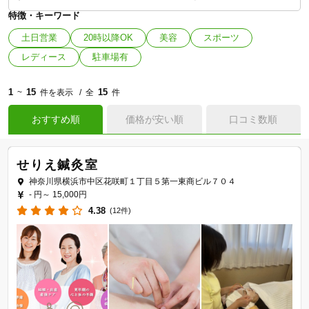
特徴・キーワード
土日営業
20時以降OK
美容
スポーツ
レディース
駐車場有
1
15
15
~
件を表示
全
件
おすすめ順
価格が安い順
口コミ数順
せりえ鍼灸室
神奈川県横浜市中区花咲町１丁目５第一東商ビル７０４
- 円～
15,000円
4.38
(12件)