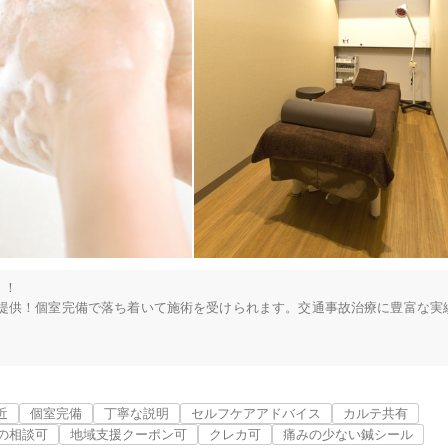
！

提供！個室完備で落ち着いて施術を受けられます。交通事故治療に豊富な実
川崎市宮前区
変更する
近
個室完備
丁寧な説明
セルフケアアドバイス
カルテ共有
の相談可
地域支援クーポン可
クレカ可
痛みの少ない鍼シール