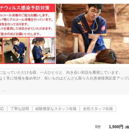
になっていただける様、一人ひとりと、向き合い対話を重視しています。

なく常に情報を集め学び、良いものはどんどん取り入れ患者様満足度アップ


越しください。

対応
丁寧な説明
経験豊富なスタッフ在籍
女性スタッフ在籍


。

1,500円
0分
（税