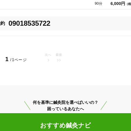
6,000円
90分
（税
00.html

09018535722
予約
次へ
最後
1
3
/1ページ
件
検索結果を見る
メッセージを残してください。折り返しご連絡させて頂きます。月～木曜日も


何を基準に鍼灸院を選べばいいの？
困っているあなたへ
おすすめ鍼灸ナビ