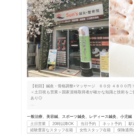
【初回】鍼灸・骨格調整+マッサージ　６０分 ４８００円！
＜土日祝も営業＞国家資格取得者が確かな知識と技術をご
あり◎

住所
■■■━━━━━━━━━━━━━━━━━━━━━━━

　　　　◎鷺沼駅徒歩2分　◎全スタッフ国家資格取得

一般治療
美容鍼
スポーツ鍼灸
レディース鍼灸
小児鍼
　　　　十分な臨床経験と確かな技術で

土日営業
20時以降OK
当日予約
ネット予約
駅
　　　　慢性・急性問わずあらゆる症状に対応します

経験豊富なスタッフ在籍
女性スタッフ在籍
保険適用
━━━━━━━━━━━━━━━━━━━━━━━■■■
