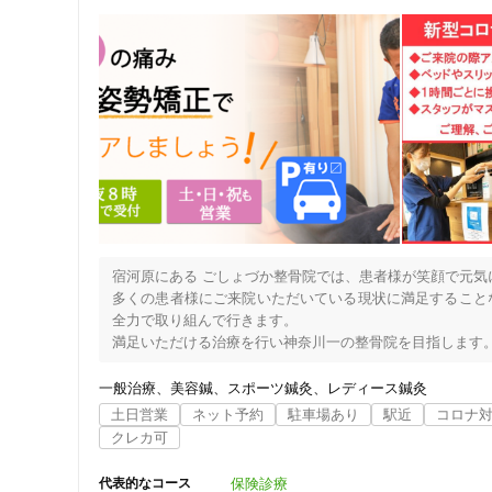
宿河原にある ごしょづか整骨院では、患者様が笑顔で元気
多くの患者様にご来院いただいている現状に満足すること
全力で取り組んで行きます。

満足いただける治療を行い神奈川一の整骨院を目指します。
少しでもお身体の不調を感じましたら、いつでもお気軽にお
一般治療
美容鍼
スポーツ鍼灸
レディース鍼灸
～5つの強み～

土日営業
ネット予約
駐車場あり
駅近
コロナ
①実績にに基づく「骨格矯正」で身体の根本から緩和

クレカ可
当院では年間2,500件以上の患者様の矯正を行なっています。
全身を撮影しご自身の歪みの状態を客観的に判断しましょう
保険診療
代表的なコース