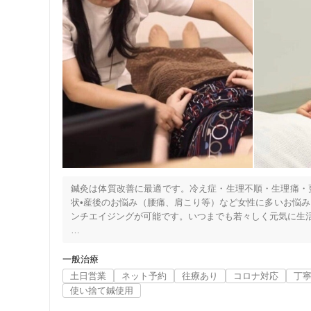
確かな技術を、是非一度ご体験ください。

女性向けの特徴
〜〜〜＜＜　男女問わずご愛顧いただいております　＞＞〜
◎鷺沼駅徒歩1分

女性スタッフ在籍
◎広い個室あり

◎予約優先制で待ち時間ゼロ

接客・サービスの特徴
お仕事や家事・育児などでお疲れの方に、

少しでも当院の施術で楽になってほしいと考えております。
コロナ対応
痛みが出た際はいつでも頼っていただけるよう、日々技術向
チャットでの事前相談
ご来院を心よりお待ちいたしております。
鍼灸は体質改善に最適です。冷え症・生理不順・生理痛・
施術の特徴
状•産後のお悩み（腰痛、肩こり等）など女性に多いお悩
ンチエイジングが可能です。いつまでも若々しく元気に生活
痛みの少ない鍼シール
⚫️当院は女性専門出張訪問鍼灸院です。女性のご家族がご
一般治療
支払いに関する特徴
⚫料金 6000円＋交通費（実費）

土日営業
ネット予約
往療あり
コロナ対応
丁
特典あり
     初診料1000円

使い捨て鍼使用