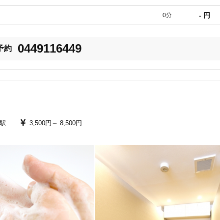
るのでご安心下さい。

- 円
0分


ある筋肉です。

0449116449
予約
るようにすることにより

元に戻らない そんな方にオススメです！

きましょう！

ので子連れでも遠慮なくいらしてください！

駅
3,500円～
8,500円
る人にオススメ！

まり、日々痛みの解消につながる研究を続けています。

が見極め「あなた」の為のパーソナルなトレーニングを行います。

目指しています。

す。
