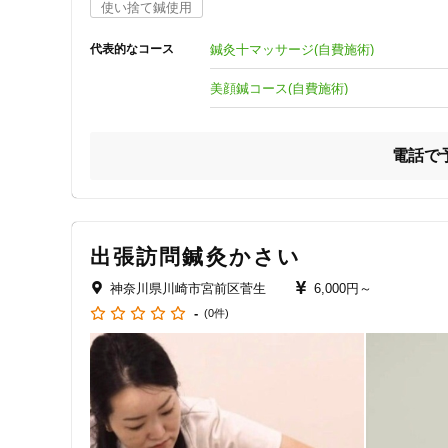
使い捨て鍼使用
ジャンル
当院では症状からの『早期改善』を意識した施術を行い、

一般治療
鍼灸十マッサージ(自費施術)
代表的なコース
患者様への負担が減らせるよう尽力しています。

美顔鍼コース(自費施術)
・適切な検査・カウンセリングによる原因の追究

・患者様への分かりやすい説明

特徴・キーワード
電話で
スタッフ一同、これらを徹底することで、

安心して施術に集中していただけるよう心がけております。
受付時間の特徴
----------------------------------------------

土日営業
【　当院自慢のマッサージで症状の根本から癒します　】

出張訪問鍼灸かさい
----------------------------------------------

体のことをしっかり学び、知識を身につけた国家資格者によ
神奈川県川崎市宮前区菅生
6,000円～
通院手段の特徴
痛みや疲れが出ている箇所の根本原因をほぐします。

-
(0件)
駐車場あり
◆.組合せで更に高い効果が期待できます♪

-----------------------------------

鍼灸コース･･･使い捨て鍼使用で安心！深部の筋肉にも直接
設備の特徴
骨格調整･･･背骨や骨盤、関節の歪みを整え、全身のバラン
キッズスペースあり
鍼の技術を使った『美顔鍼』も女性に人気です♪
