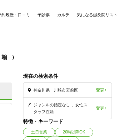
予約履歴・口コミ
予診票
カルテ
気になる鍼灸院リスト
在籍
現在の検索条件
変更
神奈川県 川崎市宮前区
ジャンルの指定なし
女性ス
変更
タッフ在籍
特徴・キーワード
土日営業
20時以降OK