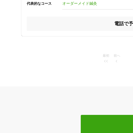
⚫訪問鍼灸営業日:土日祝 10～18時

クレカ可
オーダーメイド鍼灸
代表的なコース
※平日の営業日は変動的です。

最新のご予約可能日はこちら

→https://ameblo.jp/hiyokomamekuromame/entry-124573677
キーワード
電話で
⚫️ご予約はこちらからお願いします。

24時間受付予約・問い合わせフォーム

→ https://select-type.com/e/?id=Ke1cC_2hob8

⚫️ご予約は電話でも受付けております。

最初
前へ
📞09018535722   SMSでの問い合わせ可能

※施術中は電話に出れません。御手数ですが留守番電話に
話可能ですが折り返しが夕方以降になる場合がございます。