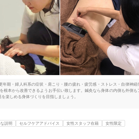
「健康にはりを見た」
〜〜

女性限定


オンラインサポートあり
丁寧な説明
上に励んでいます。

カルテ共有
経験豊富なスタッフ在籍
更年期・婦人科系の症状・肩こり・腰の疲れ・疲労感・ストレス・自律神経
みを根本から改善できるようお手伝い致します。鍼灸なら身体の内側も外側も
を楽しめる身体づくりを目指しましょう。

使い捨て鍼使用
トライアルコースあり
在宅の際は男性の施術も行なっております。

寧な説明
セルフケアアドバイス
女性スタッフ在籍
女性限定
保険適用の相談可
地域支援クーポン可