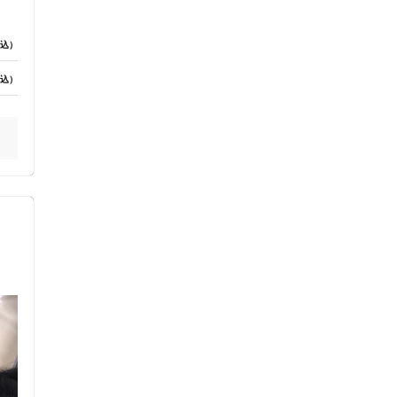
ス鍼灸
小児鍼
込）
込）
ネット予約
送迎あり