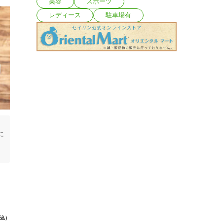
美容
スポーツ
レディース
駐車場有
に
込）