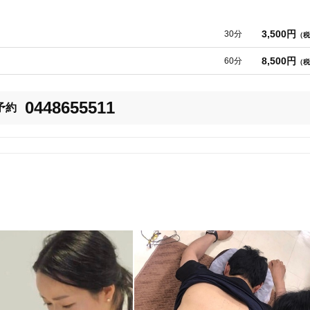
3,500円
美容鍼
スポーツ鍼灸
レディー
30分
（税
8,500円
60分
（税
0448655511
予約


20時以降OK
当日予約
るマッサージで

駅近
往療あり
刺激を与えます。

ス調整をします。

バリアフリー
個室完備