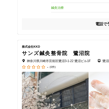
意外なところに歪みの原因があるかも?

ごしょづか整骨院はお身体への負担、痛みがなく矯正ができ
鍼灸治療
②現代人の弱点「インナーマッスル」に再発防止の秘訣あり
インナーマッスルとは姿勢を維持する為に必要な身体の奥に
電話で
現代人の弱点インナーマッスルを高周波の電気で刺激し使え
お身体の悩みの根本解決をしていきましょう！

③子育てをしているお母さんの味方「産後骨盤矯正」

妊娠中、出産後から腰などに痛みがでてきた、開いた骨盤が
株式会社KKD
検査により原因を特定し出産前の締まった骨盤を目指してい
サンズ鍼灸整骨院 鷺沼院
バウンサー完備、子育て経験のあるスタッフも在籍している
神奈川県川崎市宮前区鷺沼3-1-22 鷺沼ビル1F
鷺沼
④運動療法による「猫背解消プログラム」

-
(0件)
デスクワークや長時間の座り仕事で猫背になってしまってい
治療技術においても、治療開発部を設け各分野の専門家が集
猫背原因となってしまっている使えていない筋肉をスタッフ
その猫背、まだ間に合います！

⑤アットホームな雰囲気そして「駐車場完備」

当院では初めての方でもいらっしゃいやすい雰囲気づくりを
遠方の方でもいらっしゃれるように駐車場も完備しておりま
※お車でいらっしゃる際はお電話の際にお伝え下さい。