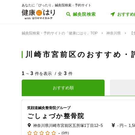
あなたに「ぴったり」鍼灸院検索・予約サイト
鍼灸院検索
おすすめ
鍼灸院検索・予約サイトの「健康にはり」TOP
神奈川県
【
川崎市宮前区のおすすめ・
1
3
3
~
件を表示
全
件
おすすめ順
笑顔道鍼灸整骨院グループ
ごしょづか整骨院
神奈川県川崎市宮前区五所塚1丁目12−5
- 円～
1,
-
(0件)