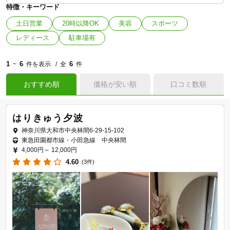
特徴・キーワード
土日営業
20時以降OK
美容
スポーツ
レディース
駐車場有
1
6
6
~
件を表示
全
件
おすすめ順
価格が安い順
口コミ数順
はりきゅう夕波
神奈川県大和市中央林間6-29-15-102
東急田園都市線・小田急線 中央林間
4,000円～
12,000円
4.60
(3件)