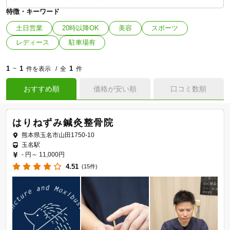
特徴・キーワード
土日営業
20時以降OK
美容
スポーツ
レディース
駐車場有
1
1
1
~
件を表示
全
件
おすすめ順
価格が安い順
口コミ数順
はりねずみ鍼灸整骨院
熊本県玉名市山田1750-10
玉名駅
- 円～
11,000円
4.51
(15件)