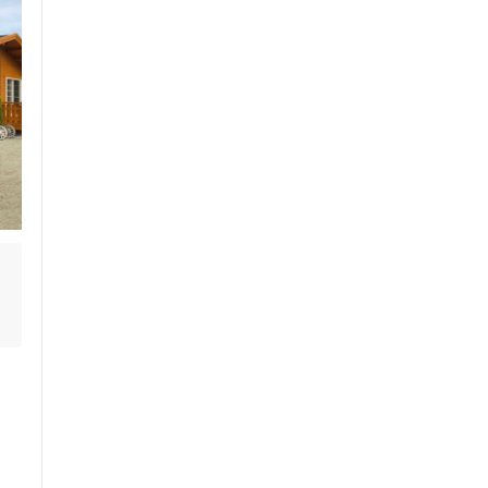
ス鍼灸
小児鍼