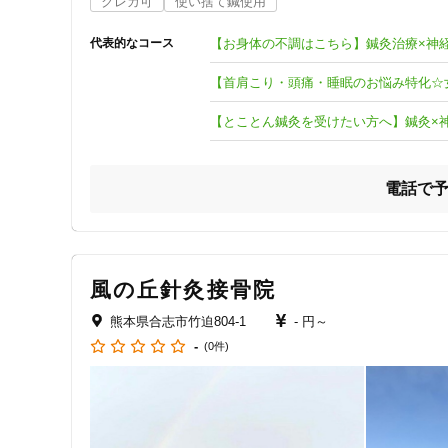
クレカ可
使い捨て鍼使用
◇美容鍼

◇ハーブピーリング

【お身体の不調はこちら】鍼灸治療×神
代表的なコース
◇整顔トリートメント

◇筋膜リリース

【首肩こり・頭痛・睡眠のお悩み特化
症状やお悩みに合わせて組み合わせも可能です♪
【とことん鍼灸を受けたい方へ】鍼灸×
電話で
風の丘針灸接骨院
熊本県合志市竹迫804-1
- 円～
-
(0件)