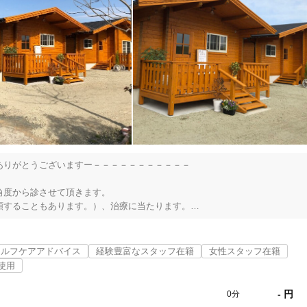
りがとうございますー－－－－－－－－－－－

度から診させて頂きます。

することもあります。）、治療に当たります。

合志市
変更する
観性に富んだ診かたをし、治療に当たります。

回復、安全な治療、パフォーマンスのアップにつなげてまいります。

セルフケアアドバイス
経験豊富なスタッフ在籍
女性スタッフ在籍
いります。

使用
 秋霜を以て自ら慎む』というのがあります。

- 円
0分
美容鍼
スポーツ鍼灸
レディー
感じて頂ければ幸いです。
