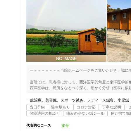
ー－－－－－－－当院ホームページをご覧いただき、誠にあ
当院では、患者様に対して、西洋医学的角度と東洋医学的角
西洋医学は、局所をなるべく深く、細かく分析（医科に依頼
住所
東洋医学は、患部を全身のバランスの中の一部ととらえ、客
このように違う角度から診させて頂く事で、根本治療、早期
一般治療
美容鍼
スポーツ鍼灸
レディース鍼灸
小児鍼
当日予約
駐車場あり
コロナ対応
丁寧な説明
今後とも最新の治療を提供出来る様、日々、研鑽を続けてま
保険適用の相談可
痛みの少ない鍼シール
使い捨て鍼
ジャンル
江戸後期の儒学者、佐藤一斎の言葉に『春風を以て人に接し
接骨
代表的なコース
一般治療
風の丘針灸接骨院の院是であります。温かく、和やかな風を