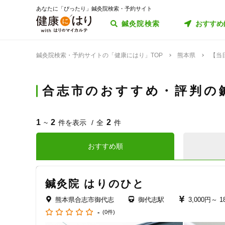
あなたに「ぴったり」鍼灸院検索・予約サイト
鍼灸院検索
おすすめ
鍼灸院検索・予約サイトの「健康にはり」TOP
熊本県
【当
合志市のおすすめ・評判の
1
2
2
~
件を表示
全
件
おすすめ順
鍼灸院 はりのひと
熊本県合志市御代志
御代志駅
3,000円～
1
-
(0件)