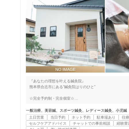
『あなたの理想を叶える鍼灸院』

熊本県合志市にある”鍼灸院はりのひと”

☆完全予約制・完全個室☆

リラックスしていただける空間で周りの目を気にせず施術を
一般治療
美容鍼
スポーツ鍼灸
レディース鍼灸
小児鍼
【施術内容】

土日営業
当日予約
ネット予約
駐車場あり
往
◇鍼灸治療

セルフケアアドバイス
チャットでの事前相談
経験豊
◇神経整体
