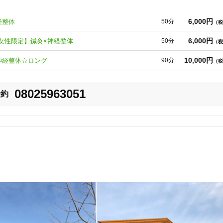
6,000円
経整体
50分
（税
6,000円
☆女性限定】鍼灸×神経整体
50分
（税
10,000円
神経整体☆ロング
90分
（税
08025963051
予約