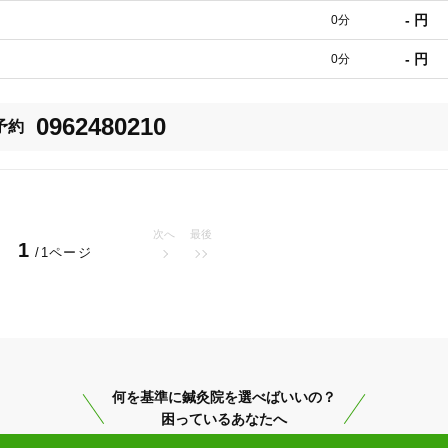
- 円
0分
- 円
0分
0962480210
予約
20時以降OK
当日予約
次へ
最後
1
/1ページ
駅近
往療あり
バリアフリー
個室完備
何を基準に鍼灸院を選べばいいの？
「健康にはりを見た」
困っているあなたへ