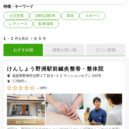
特徴・キーワード
土日営業
20時以降OK
美容
スポーツ
レディース
駐車場有
1
1
1
~
件を表示
全
件
おすすめ順
価格が安い順
口コミ数順
けんしょう野洲駅前鍼灸整骨・整体院
滋賀県野洲市北野１丁目８−２３ マンションセブン 103号
7,700円～
-
(0件)
当院は、慰安やリラクゼーションではなくつらい症状をしっかりと改善し