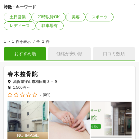
特徴・キーワード
土日営業
20時以降OK
美容
スポーツ
レディース
駐車場有
1
1
1
~
件を表示
全
件
おすすめ順
価格が安い順
口コミ数順
春木整骨院
滋賀県守山市梅田町３－９
1,500円～
-
(0件)