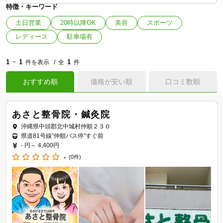
特徴・キーワード
土日営業
20時以降OK
美容
スポーツ
レディース
駐車場有
1
1
1
~
件を表示
全
件
おすすめ順
価格が安い順
口コミ数順
あさと整骨院・鍼灸院
沖縄県中頭郡北中城村仲順２３０
県道81号線”仲順バス停”すぐ前
- 円～
4,400円
-
(0件)