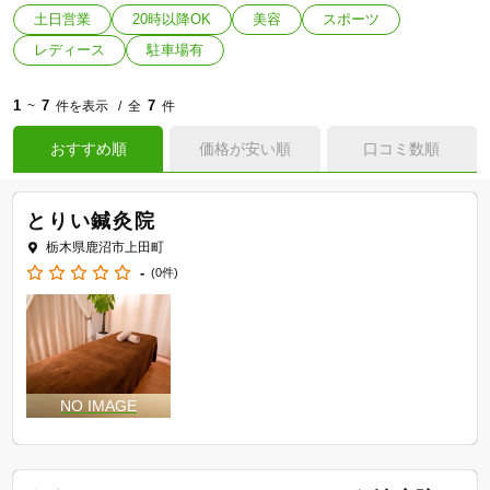
土日営業
20時以降OK
美容
スポーツ
レディース
駐車場有
1
7
7
~
件を表示
全
件
おすすめ順
価格が安い順
口コミ数順
とりい鍼灸院
栃木県鹿沼市上田町
-
(0件)