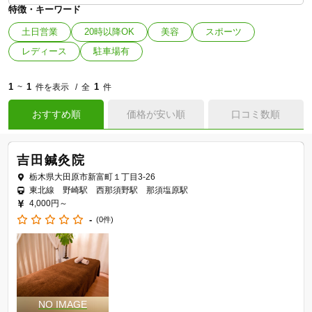
特徴・キーワード
土日営業
20時以降OK
美容
スポーツ
レディース
駐車場有
1
1
1
~
件を表示
全
件
おすすめ順
価格が安い順
口コミ数順
吉田鍼灸院
栃木県大田原市新富町１丁目3-26
東北線 野崎駅 西那須野駅 那須塩原駅
4,000円～
-
(0件)