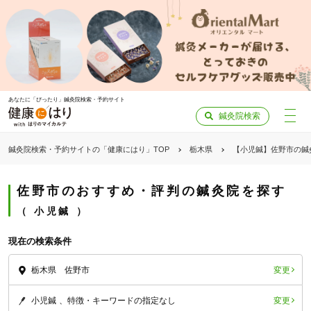
あなたに「ぴったり」鍼灸院検索・予約サイト
鍼灸院検索
鍼灸院検索・予約サイトの「健康にはり」TOP
栃木県
【小児鍼】佐野市の鍼
佐野市のおすすめ・評判の鍼灸院を探す
小児鍼
現在の検索条件
変更
栃木県 佐野市
変更
小児鍼
特徴・キーワードの指定なし
「健康にはりを見た」