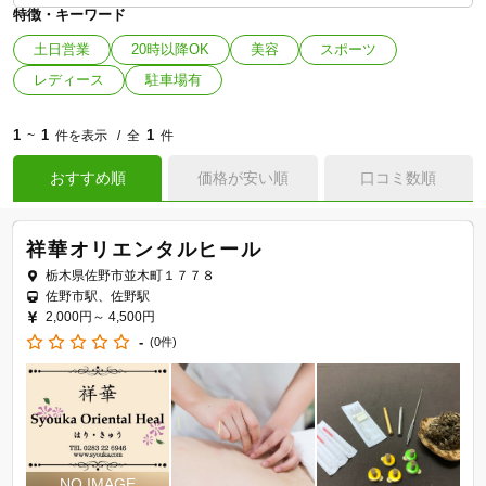
特徴・キーワード
土日営業
20時以降OK
美容
スポーツ
レディース
駐車場有
1
1
1
~
件を表示
全
件
おすすめ順
価格が安い順
口コミ数順
祥華オリエンタルヒール
栃木県佐野市並木町１７７８
佐野市駅、佐野駅
2,000円～
4,500円
-
(0件)