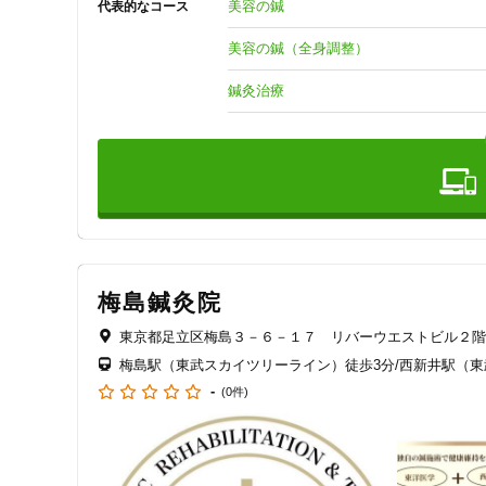
美容の鍼
代表的なコース
ジャンル
院内は落ち着いた空間でリラックスして施術を受けていただ
丁寧な説明を大切にしています。

美容の鍼（全身調整）
一般治療
1人では不安という方にもペア割をご用意しており、友達や
鍼灸治療
身体の不調を整えたい方、健康と美容を大切にしたい方は
特徴・キーワード
受付時間の特徴
土日営業
梅島鍼灸院
通院手段の特徴
東京都足立区梅島３－６－１７ リバーウエストビル２階
駐車場あり
梅島駅（東武スカイツリーライン）徒歩3分/西新井駅（東
-
(0件)
設備の特徴
キッズスペースあり