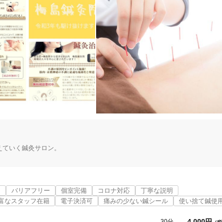
「健康にはりを見た」
女性限定
オンラインサポートあり
丁寧な説明
カルテ共有
経験豊富なスタッフ在籍
ていく鍼灸サロン。

使い捨て鍼使用
トライアルコースあり
な肩こり・腰痛」「自律神経の調整」「冷え性の緩和」など身体のあるゆる
近
バリアフリー
個室完備
コロナ対応
丁寧な説明
富なスタッフ在籍
電子決済可
痛みの少ない鍼シール
使い捨て鍼使
保険適用の相談可
地域支援クーポン可
なか症状が良くならない場合などの症状に対してもスポーツ鍼灸などで対応
4,000円
30分