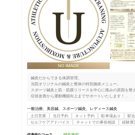
女性向けの特徴
女性スタッフ在籍
接客・サービスの特徴
コロナ対応
チャットでの事前相談
鍼灸だからできる体調管理。

施術の特徴
当院オリジナルの鍼灸と整体の特別施術メニュー。

スポーツ鍼灸と筋・筋膜リリースを中心に痛みの原因を整え
痛みの少ない鍼シール
症状改善から運動機能向上までサポートいたします！

ツボを鍼や灸で刺激することで自己治癒力を高め「慢性的
一般治療
美容鍼
スポーツ鍼灸
レディース鍼灸
支払いに関する特徴
調に効果が期待できます。

土日営業
当日予約
ネット予約
駐車場あり
駅
セルフケアアドバイス
チャットでの事前相談
経験豊
特典あり
また運動中にケガをしていまい後遺症が残っている、なか
ています。

鍼灸施術
代表的なコース