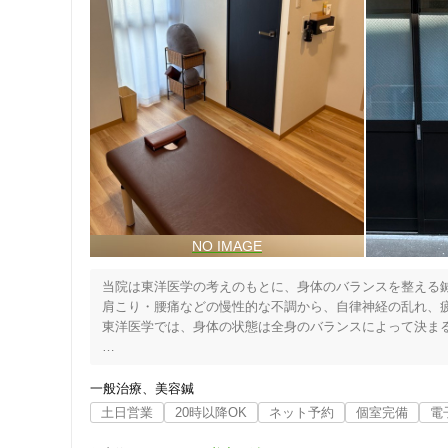
当院は東洋医学の考えのもとに、身体のバランスを整える鍼
肩こり・腰痛などの慢性的な不調から、自律神経の乱れ、疲
東洋医学では、身体の状態は全身のバランスによって決まる
住所
そのため当院では症状だけを見るのではなく、お身体の状態
また、身体の内側から整えることで血流や自律神経のバラ
一般治療
美容鍼
があります。

土日営業
20時以降OK
ネット予約
個室完備
電
美容の鍼も取り入れ、健康と美容の両面からサポートしてい