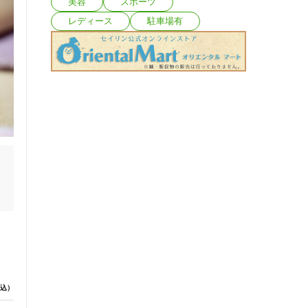
美容
スポーツ
レディース
駐車場有
込）