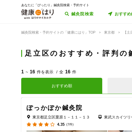
あなたに「ぴったり」鍼灸院検索・予約サイト
鍼灸院検索
おすすめ
鍼灸院検索・予約サイトの「健康にはり」TOP
東京都
【土
足立区のおすすめ・評判の
1
16
16
~
件を表示
全
件
おすすめ順
ぽっかぽか鍼灸院
東京都足立区栗原１－１１－１３
東武スカイツリ
4.35
(7件)