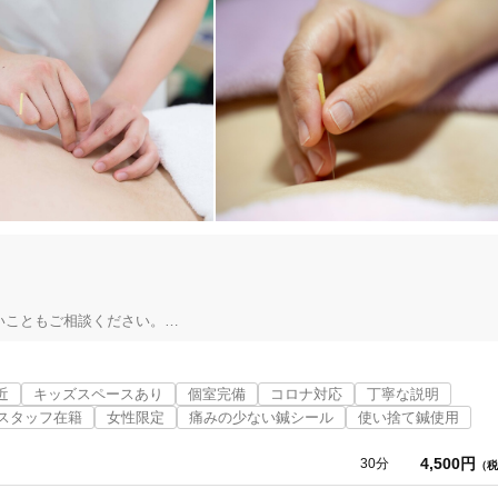
こともご相談ください。

の治療院です。

されている方のためのサポートを行っています。

近
キッズスペースあり
個室完備
コロナ対応
丁寧な説明
アリングと施術で

スタッフ在籍
女性限定
痛みの少ない鍼シール
使い捨て鍼使用
4,500円
30分
（税