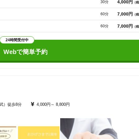
4,000円
30分
（税
けるよう心がけており、初めての方にも安心して通っていただけるよう、

7,000円
60分
（税
美容鍼
スポーツ鍼灸
レディー
家族と一緒に会話を楽しみながら施術を受けることができます。

7,000円
60分
（税
、どうぞお気軽にご相談ください。
24時間受付中
Webで簡単予約
20時以降OK
当日予約
駅近
往療あり
武）徒歩8分
4,000円～
8,800円
バリアフリー
個室完備