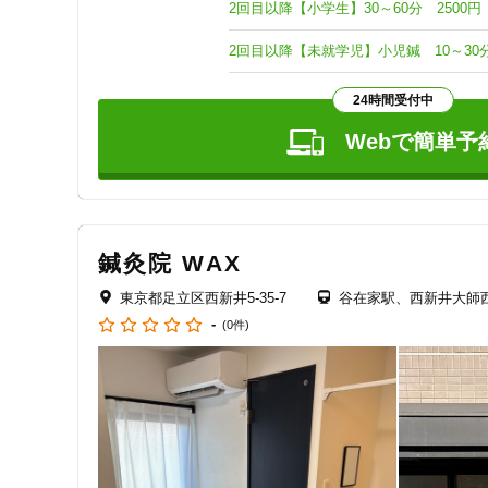
2回目以降【小学生】30～60分 2500円
2回目以降【未就学児】小児鍼 10～30分
24時間受付中
Webで簡単予
鍼灸院 WAX
東京都足立区西新井5-35-7
谷在家駅、西新井大師
-
(0件)