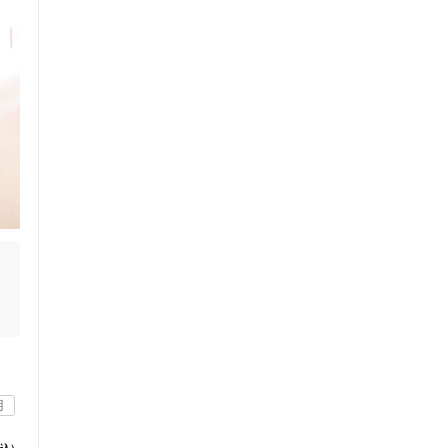
セルフケアアドバイス
不
用
電子決済可
し