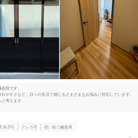
灸院です。

れやすさなど、日々の生活で感じるさまざまなお悩みに対応しています。

と考えます。

足立区
変更する
を丁寧に確認しながら、その方に合った施術を行なっています。

ンスが整い、肌の調子や表情の明るさなど、美容面にも良い変化が現れるこ
子決済可
クレカ可
使い捨て鍼使用
ます。
