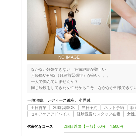
なかなか妊娠できない、妊娠継続が難しい

月経痛やPMS（月経前緊張症）が辛い。。。

一人で悩んでいませんか？

同じ経験をしてきた女性だからこそ、なかなか相談できない
ぽっかぽか鍼灸院は、足立区の不妊や不調に悩む女性のため
当院では、これから妊娠を望んでいる方、病院で不妊治療を
一般治療
レディース鍼灸
小児鍼
土日営業
20時以降OK
当日予約
ネット予約
駅
ご不安なく相談していただけるよう、女性鍼灸師が丁寧なヒ
セルフケアアドバイス
経験豊富なスタッフ在籍
女性
「相談してよかった」と感じられる治療をご提供します。
2回目以降【一般】60分 4,500円
代表的なコース