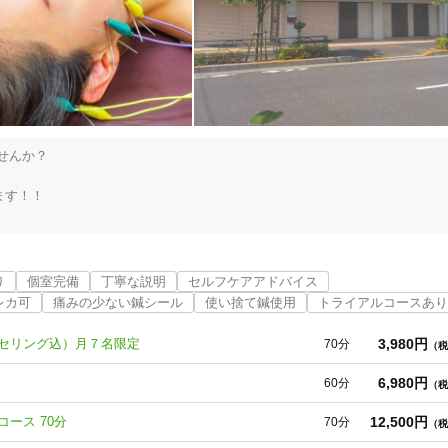
んか？　

す！！

悩みを解決し笑顔で過ごせるようになってほしい。

。お悩みを根っこから改善し、やりたいことができる日常を過ごすために、
り
個室完備
丁寧な説明
セルフケアアドバイス
自身の未来を明るく照らします。

レカ可
痛みの少ない鍼シール
使い捨て鍼使用
トライアルコースあり
対応できるようにをコンセプトにしております。お帰りの際に笑顔でお見送
3,980円
ンセリング込）月７名限定
70分
（税
6,980円
60分
（税
12,500円
コース 70分
70分
（税