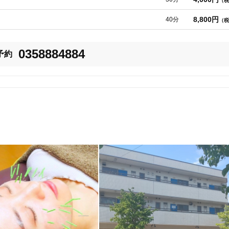
（税
8,800円
40分
（税
0358884884
予約
16
件
検索結果を見る