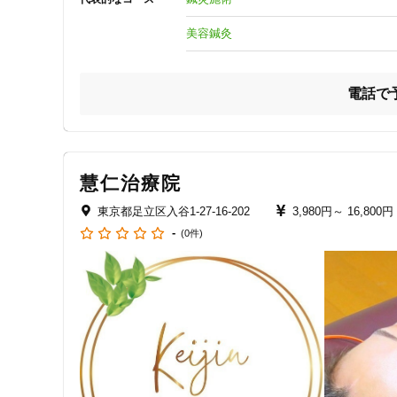
クレカ可
美容鍼灸
キーワード
・頭痛、頭重感の軽減

電話で
・首肩の痛みやコリ

・腰痛、背部～腰の痛み

・四十肩、五十肩

慧仁治療院
・捻挫、打撲の後遺症

東京都足立区入谷1-27-16-202
3,980円～
16,800円
-
(0件)
・末梢神経の痛み　など

身体の各部の不調に対する施術を行います。

和鍼を用いて”チクッ”の痛みを限りなく小さくしました。

医療系国家資格を持つ院長が丁寧に施術します。
