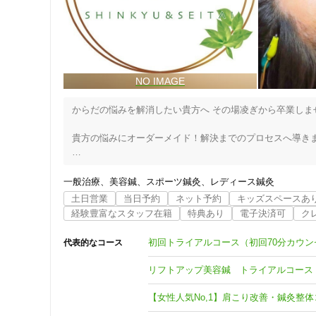
まずは無料相談を！
からだの悩みを解消したい貴方へ その場凌ぎから卒業しませ
貴方の悩みにオーダーメイド！解決までのプロセスへ導きま
施術歴17年　延べ101,000人の実績で安心。患者様のお
一般治療
美容鍼
スポーツ鍼灸
レディース鍼灸
あなたの身体トラブルを「からだの専門家」が解決します
土日営業
当日予約
ネット予約
キッズスペースあ
院では、そういった皆様のこころのを不安を解消し、あなた
経験豊富なスタッフ在籍
特典あり
電子決済可
ク
美容やつらい身体の症状だけでなく、本当のお悩みにまで
初回トライアルコース（初回70分カウ
代表的なコース
できるようにを念頭にしております。
リフトアップ美容鍼 トライアルコース
【女性人気No,1】肩こり改善・鍼灸整体