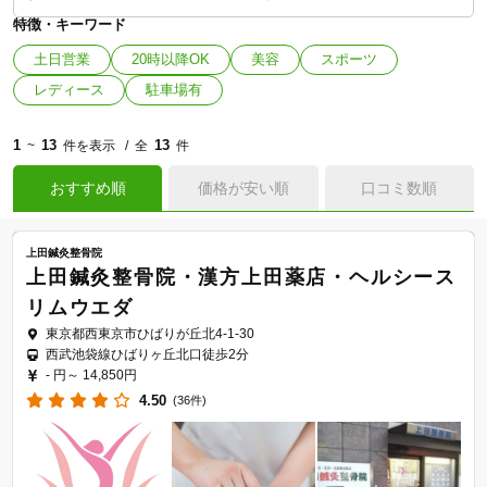
特徴・キーワード
土日営業
20時以降OK
美容
スポーツ
レディース
駐車場有
1
13
13
~
件を表示
全
件
おすすめ順
価格が安い順
口コミ数順
上田鍼灸整骨院
上田鍼灸整骨院・漢方上田薬店・ヘルシース
リムウエダ
東京都西東京市ひばりが丘北4-1-30
西武池袋線ひばりヶ丘北口徒歩2分
- 円～
14,850円
4.50
(36件)