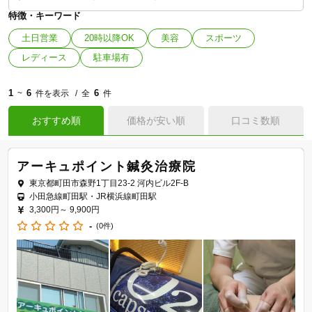
特徴・キーワード
土日営業
20時以降OK
美容
スポーツ
レディース
駐車場有
1
6
6
~
件を表示
全
件
おすすめ順
価格が安い順
口コミ数順
アーキュポイント鍼灸治療院
東京都町田市森野1丁目23-2 河内ビル2F-B
小田急線町田駅・JR横浜線町田駅
3,300円～
9,900円
-
(0件)