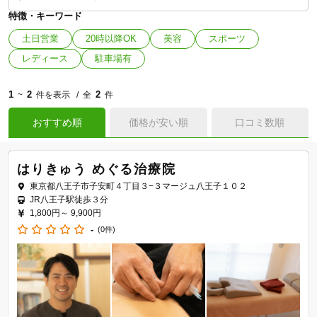
特徴・キーワード
土日営業
20時以降OK
美容
スポーツ
レディース
駐車場有
1
2
2
~
件を表示
全
件
おすすめ順
価格が安い順
口コミ数順
はりきゅう めぐる治療院
東京都八王子市子安町４丁目３−３マージュ八王子１０２
JR八王子駅徒歩３分
1,800円～
9,900円
-
(0件)