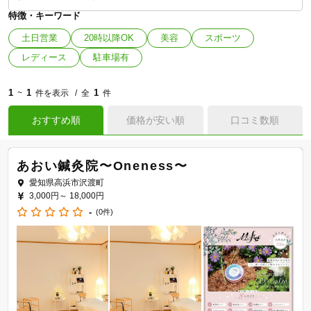
特徴・キーワード
土日営業
20時以降OK
美容
スポーツ
レディース
駐車場有
1
1
1
~
件を表示
全
件
おすすめ順
価格が安い順
口コミ数順
あおい鍼灸院〜Oneness〜
愛知県高浜市沢渡町
3,000円～
18,000円
-
(0件)