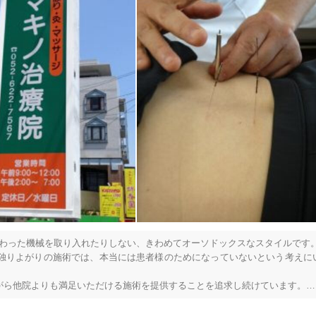
「健康にはりを見た」
美容鍼
スポーツ鍼灸
レディー
8
件
検索結果を見る
変わった機械を取り入れたりしない、きわめてオーソドックスなスタイルです。
独りよがりの施術では、本当には患者様のためになっていないという考えに
ら他院よりも満足いただける施術を提供することを追求し続けています。

を持った院長が責任をもって個別に対応いたします。
