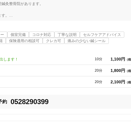
鍼灸整骨院があります。

す。

とを想像されるかと思います。

リー
個室完備
コロナ対応
丁寧な説明
セルフケアアドバイス
ます。

籍
保険適用の相談可
クレカ可
痛みの少ない鍼シール
MS)や冷え性、

1,100円
け出します！
10分
（税
しましょう！

1,800円
20分
（税
2,100円
20分
（税
－－－－－－－－－－－－－

0528290399
予約