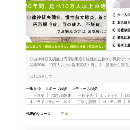
◎自律神経失調症◎円形脱毛症◎慢性前立腺炎が得意です！
開業30年、10万人以上の臨床実績！肩こり・腰痛から難病
はじめまして

当院のページをご覧頂きありがとうございます。

長年の臨床経験により実績のある症状に特化した専門鍼灸院
一般治療
スポーツ鍼灸
レディース鍼灸
◎自律神経失調症 ◎円形脱毛症 ◎慢性前立腺炎 ◎不妊症 
土日営業
20時以降OK
当日予約
ネット予約
駐
どこに行ったらよいのか お悩みの方は、是非！当院にご相談
オンラインサポートあり
丁寧な説明
カルテ共有
当院が専門に扱う症状は、医療機関等で検査しても原因がは
料金
代表的なコース
確実な対処法もありません。

医療関係者に、「検査では異常がありません！」と、正しい