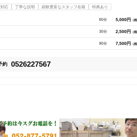
術することはありませんのでプライバシーの心配はご無用です。

ナ対応
丁寧な説明
経験豊富なスタッフ在籍
特典あり
5,000円
60分
（税
に、土日祝日も通常営業いたしております。

2,500円
30分
（税
場も4台分完備してございます。

7,500円
90分
（税
0526227567
予約
ご安心ください。

ジをご覧ください。

です。
