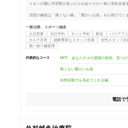
イオンの隣に学習塾が並ぶビルがありその一角に有松名倉堂
当院の鍼灸は「痛くない鍼」「暖かいお灸」を心掛けていま
鍼と聞くとコリや痛みに対してピンポイントに施術されるこ
一般治療
スポーツ鍼灸
ですが当院では、鍼灸本来の東洋医学を取り入れ、

土日営業
当日予約
ネット予約
駅近
バリアフ
本質的に悪い部分を改善していく「根本治療」を行っており
カルテ共有
経験豊富なスタッフ在籍
女性スタッフ在
使い捨て鍼使用
なので、肩こりや腰痛といったコリや痛みだけでなく生理痛(P
ばね指、耳鳴りなどと言った治療も可能となっています。

MPF あなたのその原因の筋肉、見つ
代表的なコース
悩んでいたけど改善しない症状、有松名倉堂鍼灸整骨院で治
熱くない暖かいお灸
いつでもご相談、お待ちしております。

自然回復力を高めてくれる鍼
ー－－－－－－－－－－－－－－－－－－－－－－－－－－
住所

愛知県名古屋市緑区鳴海町有松裏28-8松岡ビル１F

電話で
アクセス

有松駅から140m