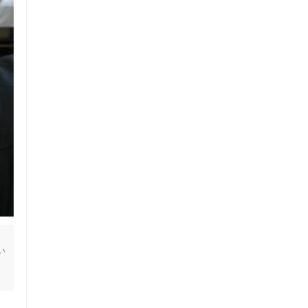
ス鍼灸
小児鍼


い