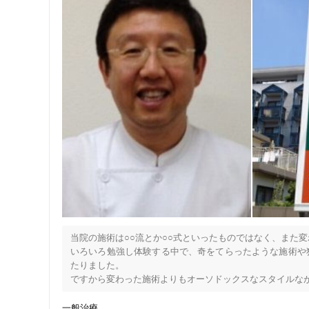
私も10年間陸上競技を続けていました。

なので怪我の気持ちや施術方法は

ジャンル
かなり勉強しました。

スポーツ外傷にも力を入れておりますので

一般治療
受傷された際は1日でも早くお越しください。

特に、捻挫や肉離れに鍼灸施術をお勧めします♪

①松葉杖をついてた方が1ヶ月後の試合に出場

②フットサルで内出血をする程の右足捻挫をし

翌週のフットサルに参加できるまでの状態に〜

この様なケースを多く経験しておりますので

お困りの際は当院までお問い合わせください。

‥‥‥‥‥‥‥‥‥‥‥‥‥‥‥‥‥‥‥‥‥‥‥‥

◆当院のココがいい！

①低価格で通いやすい

当院の施術は○○流とか○○式といったものではなく、また
②21時まで営業

いろいろ勉強し体験する中で、奇をてらったような施術や
③祝日も営業

たりました。

④予約制なので待ち時間がない

ですから変わった施術よりもオーソドックスなスタイルなが
⑤駅近なので立地もいい

当院は、鍼師、灸師、あんま・マッサージ指圧師の国家資格
一般治療