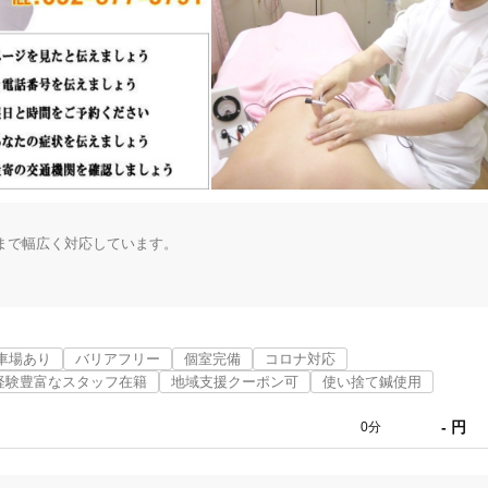


まで幅広く対応しています。

です。

◎眼精疲労など、

車場あり
バリアフリー
個室完備
コロナ対応
ください。

経験豊富なスタッフ在籍
地域支援クーポン可
使い捨て鍼使用
っきりしないものが多く、

- 円
0分
根拠や理屈で大きな声で言われると、
