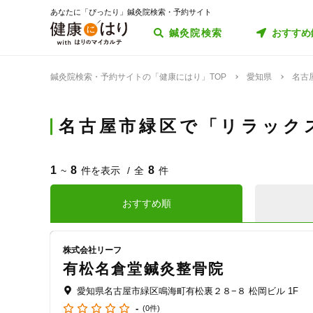
あなたに「ぴったり」鍼灸院検索・予約サイト
鍼灸院検索
おすすめ
鍼灸院検索・予約サイトの「健康にはり」TOP
愛知県
名古
名古屋市緑区で「リラック
1
8
8
~
件を表示
全
件
おすすめ順
株式会社リーフ
有松名倉堂鍼灸整骨院
愛知県名古屋市緑区鳴海町有松裏２８−８ 松岡ビル 1F
-
(0件)