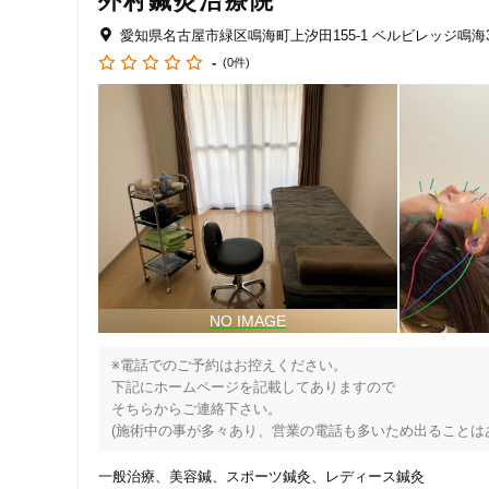
外村鍼灸治療院
愛知県名古屋市緑区鳴海町上汐田155-1 ベルビレッジ鳴海3
-
(0件)
※電話でのご予約はお控えください。

下記にホームページを記載してありますので

そちらからご連絡下さい。

(施術中の事が多々あり、営業の電話も多いため出ることはあ
【1日4人までの施術】

一般治療
美容鍼
スポーツ鍼灸
レディース鍼灸