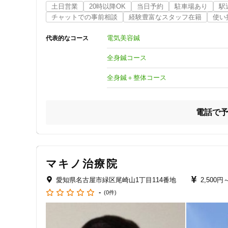
只今コロナウイルス対策により、

土日営業
20時以降OK
当日予約
駐車場あり
駅
1日の施術人数を制限させてもらっております。

チャットでの事前相談
経験豊富なスタッフ在籍
使い
ご利用の方が安心して施術が受けられるような

環境になっております。

電気美容鍼
代表的なコース
施術の前後は30分の換気とベットの消毒をしております。

全身鍼コース
名古屋市緑区鳴海駅より徒歩4分程にある

完全予約制で個人鍼灸院をやっております。

全身鍼＋整体コース
当院の強みは最終受付時間が22時となっています。

仕事が終わるのが遅い方でも安心して

通院する事ができます！

電話で
∞∞━━━━━━∞∞━━━━━━∞∞

◆通常の鍼灸施術もしております。

頭重感 肩こり 腰痛 むくみ 冷え 

骨盤調整 関節痛 寝違え 肉離れ 坐骨神経痛

マキノ治療院
ギックリ腰 捻挫 など、、、

今お悩みの症状かご相談だけでも

愛知県名古屋市緑区尾崎山1丁目114番地
2,500円
大丈夫ですのでお気軽にお聞きください(^^)

-
(0件)
住所
‥‥‥‥‥‥‥‥‥‥‥‥‥‥‥‥‥‥‥‥‥‥‥‥

◆当院は、スポーツ選手が多く来院されます。
