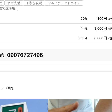
近
個室完備
丁寧な説明
セルフケアアドバイス
捨て鍼使用
100円
50分
（税
3,000円
60分
（税
6,000円
100分
（税
09076727496
予約
～
7,500円
名古屋市緑区
変更する