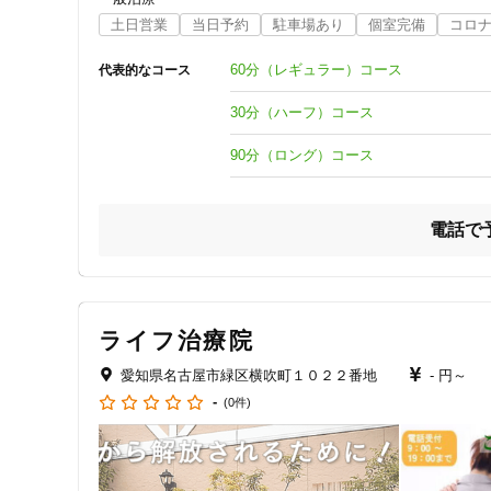
ご質問だけでも構いませんので

他の施術スタッフはおりませんし、複数の患者様を同時に施
土日営業
当日予約
駐車場あり
個室完備
コロ
ホームページのお問い合わせから

ご連絡くれると助かります。

予約優先なのでお待たせいたしません。

60分（レギュラー）コース
代表的なコース
下記に記載あります！

ライン＠もやっているので

なかなか平日には身体のケアをする時間が取れない方のため
30分（ハーフ）コース
ラインでのご予約/ご相談も

随時受け付けています‼︎

ドン・キホーテ緑店すぐ南というわかりやすい立地で、駐車
90分（ロング）コース
安心してご来院ください。

最後まで

お目を通して頂きありがとうございます( ´∀｀)
当院の施術コースは以下の３つのみ。

電話で
施術内容の違いによる加算料金は一切発生いたしませんので
（回数券や物品販売なども行いません。）

30分（ハーフ）コース　2500円

60分（レギュラー）コース　5000円

ライフ治療院
90分（ロング）コース　7500円

愛知県名古屋市緑区横吹町１０２２番地
- 円～
初めての方にはクーポン割引もございますので、ホームペー
-
(0件)
お越しいただく前に、お電話でご連絡していただけると幸い
よろしくお願いいたします。
