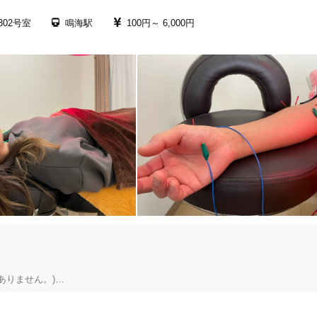
02号室
鳴海駅
100円～
6,000円
りません。)
