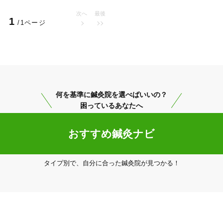
次へ
最後
1
/1ページ
美容鍼
スポーツ鍼灸
レディー
何を基準に鍼灸院を選べばいいの？
困っているあなたへ
おすすめ鍼灸ナビ
20時以降OK
当日予約
タイプ別で、自分に合った鍼灸院が見つかる！
駅近
往療あり