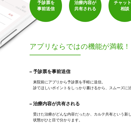
予診票を
治療内容が
チャッ
事前送信
共有される
相談
アプリならでは
の機能が満載！
予診票を事前送信
来院前にアプリから予診票を手軽に送信。
診てほしいポイントをしっかり書けるから、スムーズに
治療内容が共有される
受けた治療がどんな内容だったか、カルテ共有という新
状態がひと目で分かります。