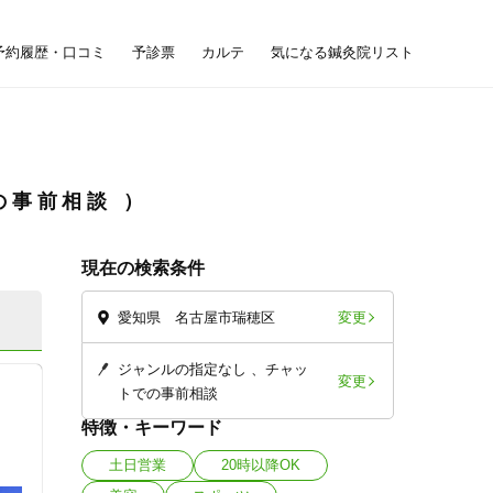
予約履歴・口コミ
予診票
カルテ
気になる鍼灸院リスト
の事前相談
現在の検索条件
変更
愛知県 名古屋市瑞穂区
ジャンルの指定なし
チャッ
変更
トでの事前相談
特徴・キーワード
土日営業
20時以降OK