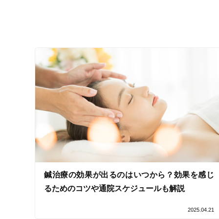
設備の特徴
キッズスペースあり
女性向けの特徴
女性スタッフ在籍
接客・サービスの特徴
コロナ対応
チャットでの事前相談
施術の特徴
鍼治療の効果が出るのはいつから？効果を感じ
痛みの少ない鍼シール
るためのコツや通院スケジュールも解説
2025.04.21
支払いに関する特徴