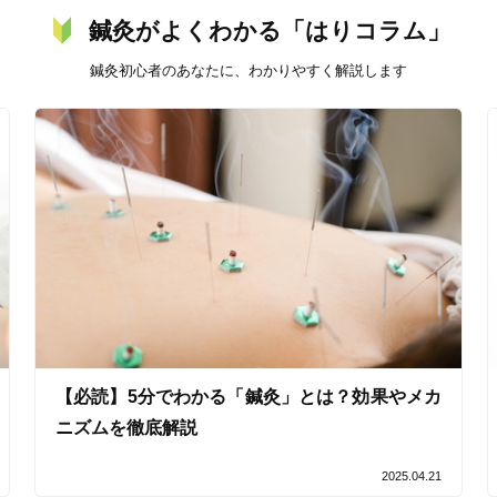
鍼灸がよくわかる「はりコラム」
バリアフリー
個室完備
鍼灸初心者のあなたに、わかりやすく解説します
「健康にはりを見た」
女性限定
オンラインサポートあり
丁寧な説明
カルテ共有
経験豊富なスタッフ在籍
【必読】5分でわかる「鍼灸」とは？効果やメカ
使い捨て鍼使用
トライアルコースあり
ニズムを徹底解説
2025.04.21