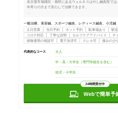
名古屋市瑞穂区・堀田にあるウェルネスはやし鍼灸院では
年寄りの方まで安心して治療できます。

一人一人に合わせた治療。

当院では、痛みのある部位のみへの局所治療ではなく、体
一般治療
美容鍼
スポーツ鍼灸
レディース鍼灸
小児鍼
のどこに不調があるのか（五臓六腑の状態）を把握し、人
土日営業
当日予約
ネット予約
駐車場あり
駅
り日々変化しますので、それぞれの患者さんの身体の状態に
コロナ対応
丁寧な説明
セルフケアアドバイス
チ
保険適用の相談可
電子決済可
クレカ可
痛みの少
障害や病気を医学モデルではなく「社会（人権）モデル」で
病院では検査しても異常は認められなくても、体や心の不
大人
代表的なコース
増えつつあります。

障害や病気は社会がつくり出しているとも言えることが今日
中・高・大学生（専門学校生を含む）
そのようなことも意識しただ単に患者さまのからだに施術す
幼児・小学生
24時間受付中
Webで簡単予
住所