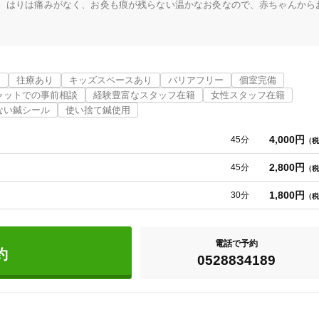
、はりは痛みがなく、お灸も痕が残らない温かなお灸なので、赤ちゃんから
質に合わせた東洋医学的診断、治療方法を行います。脈や舌、肌の状態で、
間が本来持つ治癒力を高めます。脈や舌も一人一人特徴があり、また体調に
近
往療あり
キッズスペースあり
バリアフリー
個室完備
合わせた治療をします。

ャットでの事前相談
経験豊富なスタッフ在籍
女性スタッフ在籍
ない鍼シール
使い捨て鍼使用
みていきます。

調を感じる人、また社会構造の変化、社会のあり方によってさまざまな症状
4,000円
45分
（税
多くなってきました。

2,800円
45分
（税
るだけでなく、社会を良くすることも意識していきます。

1,800円
30分
（税
電話で予約
約
0528834189
名古屋市瑞穂区
変更する