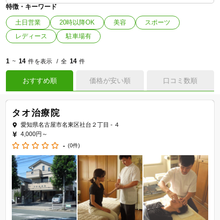
特徴・キーワード
土日営業
20時以降OK
美容
スポーツ
レディース
駐車場有
1
14
14
~
件を表示
全
件
おすすめ順
価格が安い順
口コミ数順
タオ治療院
愛知県名古屋市名東区社台２丁目 - ４
4,000円～
-
(0件)