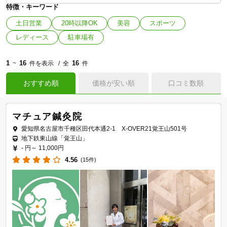
特徴・キーワード
土日営業
20時以降OK
美容
スポーツ
レディース
駐車場有
1
16
16
~
件を表示
全
件
おすすめ順
価格が安い順
口コミ数順
マチュア鍼灸院
愛知県名古屋市千種区田代本通2-1 X-OVER21覚王山501号
地下鉄東山線「覚王山」
- 円～
11,000円
4.56
(15件)